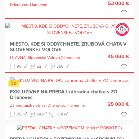
53 000 €
Drienovec,
Humenné
MIESTO, KDE SI ODDÝCHNETE. ZRUBOVÁ CHATA V
SLOVENSKEJ VOLOVE
45 000 €
HLAVNÁ,
Slovenská Volová
(Humenné)
2
2
2
90 m
52 m
365 m
3D
EXKLUZÍVNE NA PREDAJ záhradná chatka v ZO
Drienovec
25 000 €
Záhradkárska oblasť Drienovec,
Humenné
2
2
2
26 m
24 m
368 m