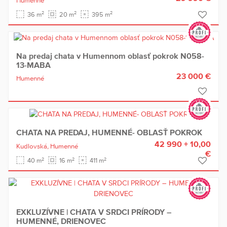
Humenné
2
2
2
36 m
20 m
395 m
Na predaj chata v Humennom oblasť pokrok N058-
13-MABA
23 000 €
Humenné
CHATA NA PREDAJ, HUMENNÉ- OBLASŤ POKROK
42 990 + 10,00
Kudlovská,
Humenné
€
2
2
2
40 m
16 m
411 m
EXKLUZÍVNE | CHATA V SRDCI PRÍRODY –
HUMENNÉ, DRIENOVEC