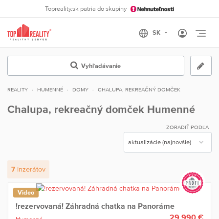
Topreality.sk patria do skupiny
Otvo
Vyhľadávanie
REALITY
HUMENNÉ
DOMY
CHALUPA, REKREAČNÝ DOMČEK
Chalupa, rekreačný domček Humenné
ZORADIŤ PODĽA
7
inzerátov
Video
!rezervovaná! Záhradná chatka na Panoráme
29 990 €