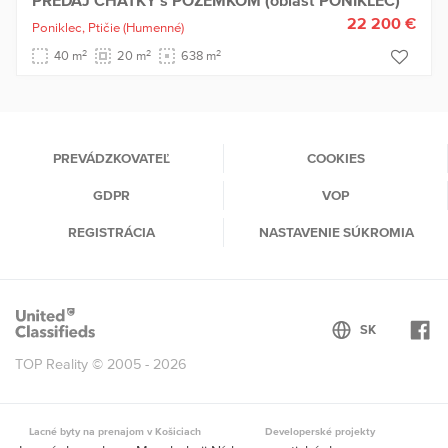
PREDAJ CHATKY s POZEMKOM (oblasť PONIKLEC)
22 200 €
Poniklec,
Ptičie
(Humenné)
2
2
2
40 m
20 m
638 m
PREVÁDZKOVATEĽ
COOKIES
GDPR
VOP
REGISTRÁCIA
NASTAVENIE SÚKROMIA
TOP Reality © 2005 - 2026
Lacné byty na prenajom v Košiciach
Developerské projekty