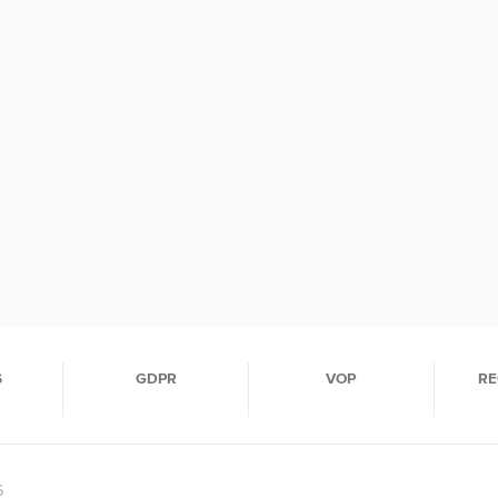
S
GDPR
VOP
RE
6