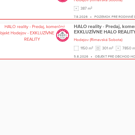
2
387 m
7.8.2026
POZEMOK PRE RODINNÉ
HALO reality - Predaj, kome
EXKLUZÍVNE HALO REALIT
Hodejov
(Rimavská Sobota)
2
2
1150 m
301 m
7850 
5.8.2026
OBJEKT PRE OBCHOD H