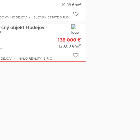
2
19,38 €/m
 DOMY HODEJOV
SLOVAK ESTATE S.R.O.
rčný objekt Hodejov -
Y
138 000 €
2
120,00 €/m
2
m
ODEJOV
HALO REALITY, S.R.O.