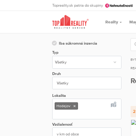
Topreality.sk patria do skupiny
Reality
Ma
Iba súkromná inzercia
Typ
BY
REA
Druh
R
Všetky
Lokalita
Hodejov
2
Vzdialenosť