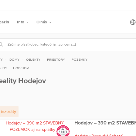
gazín
Info
O nás
TY
DOMY
OBJEKTY
PRIESTORY
POZEMKY
LITY
HODEJOV
eality Hodejov
inzeráty
Hodejov – 390 m2 STAVEBN
Hodejov
(Rimavská Sobota)