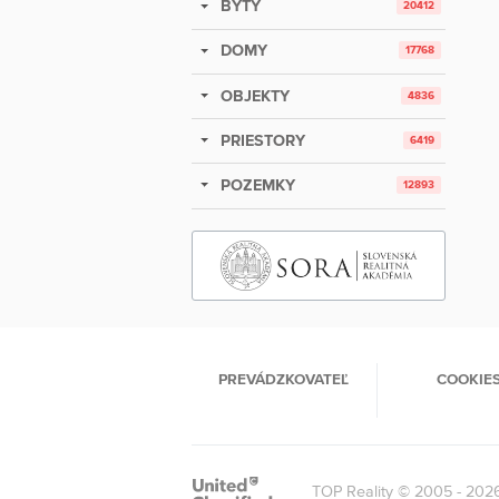
BYTY
20412
DOMY
17768
OBJEKTY
4836
PRIESTORY
6419
POZEMKY
12893
PREVÁDZKOVATEĽ
COOKIE
TOP Reality © 2005 - 202