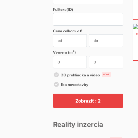
Fulltext (ID)
Cena
celkom
v €
2
Výmera (m
)
3D prehliadka a video
NOVÉ
Iba novostavby
Zobraziť :
2
Reality inzercia