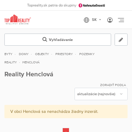
Topreality.sk patria do skupiny
Otvo
Vyhľadávanie
BYTY
DOMY
OBJEKTY
PRIESTORY
POZEMKY
REALITY
HENCLOVÁ
Reality Henclová
ZORADIŤ PODĽA
V obci Henclová sa nenachádza žiadny inzerát.