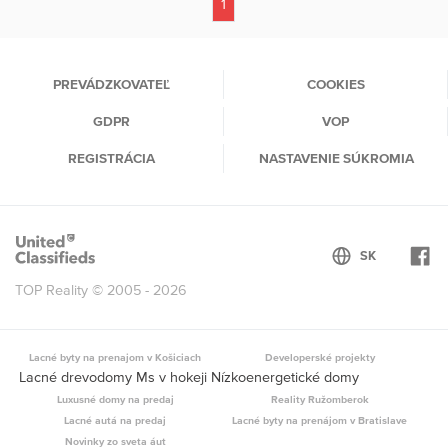
1
(current)
PREVÁDZKOVATEĽ
COOKIES
GDPR
VOP
REGISTRÁCIA
NASTAVENIE SÚKROMIA
TOP Reality © 2005 - 2026
Lacné byty na prenajom v Košiciach
Developerské projekty
Lacné drevodomy Ms v hokeji Nízkoenergetické domy
Luxusné domy na predaj
Reality Ružomberok
Lacné autá na predaj
Lacné byty na prenájom v Bratislave
Novinky zo sveta áut