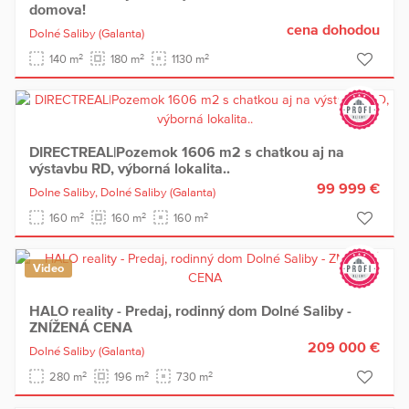
domova!
cena dohodou
Dolné Saliby
(Galanta)
2
2
2
140 m
180 m
1130 m
DIRECTREAL|Pozemok 1606 m2 s chatkou aj na
výstavbu RD, výborná lokalita..
99 999 €
Dolne Saliby,
Dolné Saliby
(Galanta)
2
2
2
160 m
160 m
160 m
Video
HALO reality - Predaj, rodinný dom Dolné Saliby -
ZNÍŽENÁ CENA
209 000 €
Dolné Saliby
(Galanta)
2
2
2
280 m
196 m
730 m