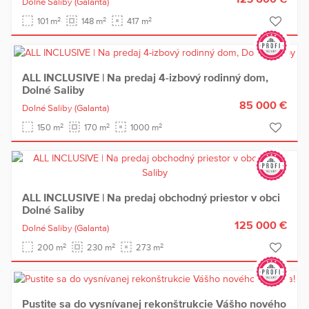
Dolné Saliby
(Galanta)
2
2
2
101 m
148 m
417 m
ALL INCLUSIVE | Na predaj 4-izbový rodinný dom,
Dolné Saliby
85 000 €
Dolné Saliby
(Galanta)
2
2
2
150 m
170 m
1000 m
ALL INCLUSIVE | Na predaj obchodný priestor v obci
Dolné Saliby
125 000 €
Dolné Saliby
(Galanta)
2
2
2
200 m
230 m
273 m
Pustite sa do vysnívanej rekonštrukcie Vášho nového