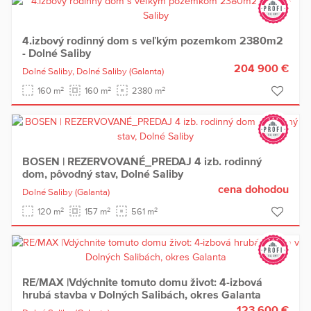
4.izbový rodinný dom s veľkým pozemkom 2380m2
- Dolné Saliby
204 900 €
Dolné Saliby,
Dolné Saliby
(Galanta)
2
2
2
160 m
160 m
2380 m
BOSEN | REZERVOVANÉ_PREDAJ 4 izb. rodinný
dom, pôvodný stav, Dolné Saliby
cena dohodou
Dolné Saliby
(Galanta)
2
2
2
120 m
157 m
561 m
RE/MAX |Vdýchnite tomuto domu život: 4-izbová
hrubá stavba v Dolných Salibách, okres Galanta
123 600 €