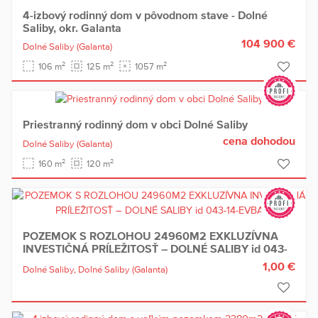
4-izbový rodinný dom v pôvodnom stave - Dolné
Saliby, okr. Galanta
104 900 €
Dolné Saliby
(Galanta)
2
2
2
106 m
125 m
1057 m
Priestranný rodinný dom v obci Dolné Saliby
cena dohodou
Dolné Saliby
(Galanta)
2
2
160 m
120 m
POZEMOK S ROZLOHOU 24960M2 EXKLUZÍVNA
INVESTIČNÁ PRÍLEŽITOSŤ – DOLNÉ SALIBY id 043-
14-EVBA
1,00 €
Dolné Saliby,
Dolné Saliby
(Galanta)