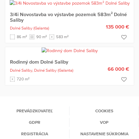
3/4i Novostavba vo výstavbe pozemok 583m² Dolné
Saliby
135 000 €
Dolné Saliby
(Galanta)
2
2
2
86 m
90 m
583 m
Rodinný dom Dolné Saliby
66 000 €
Dolné Saliby,
Dolné Saliby
(Galanta)
2
720 m
PREVÁDZKOVATEĽ
COOKIES
GDPR
VOP
REGISTRÁCIA
NASTAVENIE SÚKROMIA