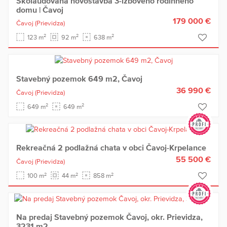
Skolaudovaná novostavba 3-izbového rodinného
domu | Čavoj
179 000 €
Čavoj
(Prievidza)
2
2
2
123 m
92 m
638 m
Stavebný pozemok 649 m2, Čavoj
36 990 €
Čavoj
(Prievidza)
2
2
649 m
649 m
Rekreačná 2 podlažná chata v obci Čavoj-Krpelance
55 500 €
Čavoj
(Prievidza)
2
2
2
100 m
44 m
858 m
Na predaj Stavebný pozemok Čavoj, okr. Prievidza,
3231 m2