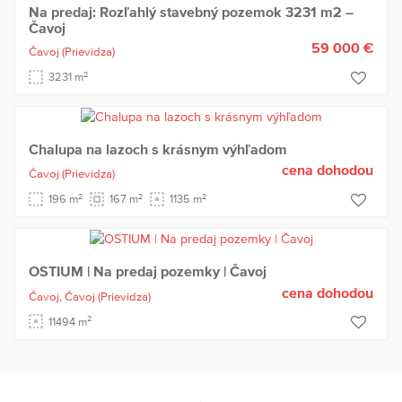
Na predaj: Rozľahlý stavebný pozemok 3231 m2 –
Čavoj
59 000 €
Čavoj
(Prievidza)
2
3231 m
Chalupa na lazoch s krásnym výhľadom
cena dohodou
Čavoj
(Prievidza)
2
2
2
196 m
167 m
1135 m
OSTIUM | Na predaj pozemky | Čavoj
cena dohodou
Čavoj,
Čavoj
(Prievidza)
2
11494 m