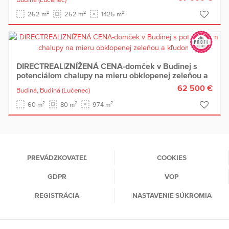
2
2
2
252 m
252 m
1425 m
DIRECTREAL|ZNÍŽENÁ CENA-domček v Budinej s
potenciálom chalupy na mieru obklopenej zeleňou a
kľudom
62 500 €
Budiná,
Budiná
(Lučenec)
2
2
2
60 m
80 m
974 m
PREVÁDZKOVATEĽ
COOKIES
GDPR
VOP
REGISTRÁCIA
NASTAVENIE SÚKROMIA