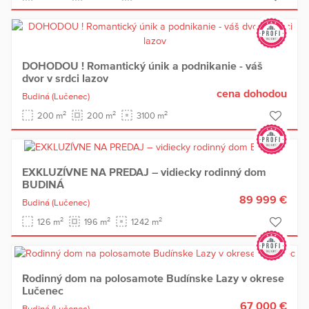
DOHODOU ! Romantický únik a podnikanie - váš
dvor v srdci lazov
cena dohodou
Budiná
(Lučenec)
2
2
2
200 m
200 m
3100 m
EXKLUZÍVNE NA PREDAJ – vidiecky rodinný dom
BUDINÁ
89 999 €
Budiná
(Lučenec)
2
2
2
126 m
196 m
1242 m
Rodinný dom na polosamote Budínske Lazy v okrese
Lučenec
67 000 €
Budiná
(Lučenec)