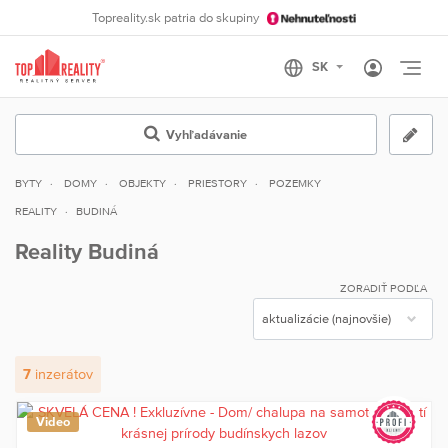
Topreality.sk patria do skupiny
Otvo
Vyhľadávanie
BYTY
DOMY
OBJEKTY
PRIESTORY
POZEMKY
REALITY
BUDINÁ
Reality Budiná
ZORADIŤ PODĽA
7
inzerátov
Video