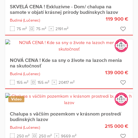
SKVELÁ CENA ! Exkluzívne - Dom/ chalupa na
samote v objatí krásnej prírody budínskych lazov
119 900 €
Budiná
(Lučenec)
2
2
2
75 m
75 m
2191 m
NOVÁ CENA ! Kde sa sny o živote na lazoch menia
na skutočnosť
139 000 €
Budiná
(Lučenec)
2
2
2
155 m
155 m
20417 m
Video
Chalupa s väčším pozemkom v krásnom prostredí
budinských lazov
215 000 €
Budiná
(Lučenec)
2
2
2
250 m
250 m
9669 m