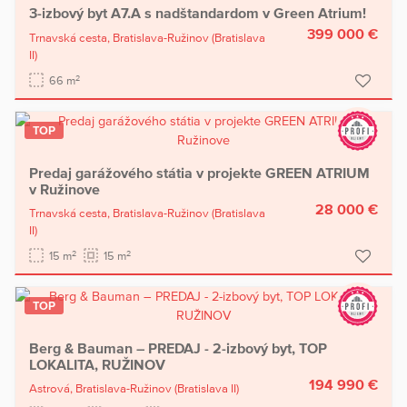
3-izbový byt A7.A s nadštandardom v Green Atrium!
399 000 €
Trnavská cesta,
Bratislava-Ružinov
(Bratislava
II)
2
66 m
TOP
Predaj garážového státia v projekte GREEN ATRIUM
v Ružinove
28 000 €
Trnavská cesta,
Bratislava-Ružinov
(Bratislava
II)
2
2
15 m
15 m
TOP
Berg & Bauman – PREDAJ - 2-izbový byt, TOP
LOKALITA, RUŽINOV
194 990 €
Astrová,
Bratislava-Ružinov
(Bratislava II)