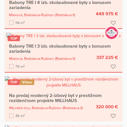
Babony TRE I 4 izb. skolaudované byty s bonusom
zariadenia
449 975 €
Mierová,
Bratislava-Ružinov
(Bratislava II)
2
114 m
TOP
Babony TRE I 3 izb. skolaudované byty s bonusom
zariadenia
337 225 €
Mierová,
Bratislava-Ružinov
(Bratislava II)
2
79 m
TOP
Video
Na predaj moderný 2-izbový byt v prestížnom
rezidenčnom projekte MILLHAUS
320 000 €
Mlynské nivy,
Bratislava-Ružinov
(Bratislava II)
2
49 m