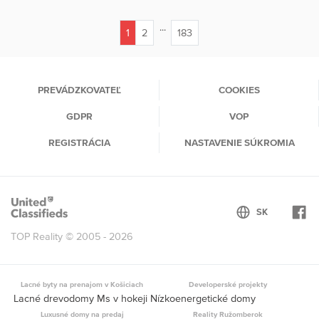
...
1
2
183
(current)
PREVÁDZKOVATEĽ
COOKIES
GDPR
VOP
REGISTRÁCIA
NASTAVENIE SÚKROMIA
TOP Reality © 2005 - 2026
Lacné byty na prenajom v Košiciach
Developerské projekty
Lacné drevodomy Ms v hokeji Nízkoenergetické domy
Luxusné domy na predaj
Reality Ružomberok