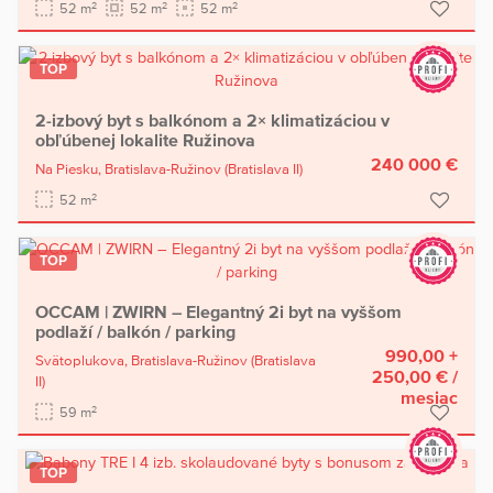
2
2
2
52 m
52 m
52 m
TOP
2-izbový byt s balkónom a 2× klimatizáciou v
obľúbenej lokalite Ružinova
240 000 €
Na Piesku,
Bratislava-Ružinov
(Bratislava II)
2
52 m
TOP
OCCAM | ZWIRN – Elegantný 2i byt na vyššom
podlaží / balkón / parking
990,00 +
Svätoplukova,
Bratislava-Ružinov
(Bratislava
250,00 €
/
II)
mesiac
2
59 m
TOP