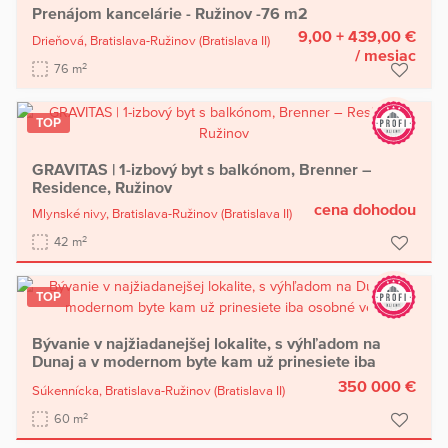
Prenájom kancelárie - Ružinov -76 m2
9,00 + 439,00 €
Drieňová,
Bratislava-Ružinov
(Bratislava II)
/ mesiac
2
76 m
TOP
GRAVITAS | 1-izbový byt s balkónom, Brenner –
Residence, Ružinov
cena dohodou
Mlynské nivy,
Bratislava-Ružinov
(Bratislava II)
2
42 m
TOP
Bývanie v najžiadanejšej lokalite, s výhľadom na
Dunaj a v modernom byte kam už prinesiete iba
osobné veci
350 000 €
Súkennícka,
Bratislava-Ružinov
(Bratislava II)
2
60 m