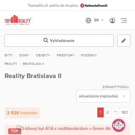
Topreality.sk patria do skupiny
Otvo
Vyhľadávanie
BYTY
DOMY
OBJEKTY
PRIESTORY
POZEMKY
REALITY
BRATISLAVA II
Reality Bratislava II
ZORADIŤ PODĽA
...
1
2
183
2 926
inzerátov
(current)
TOP