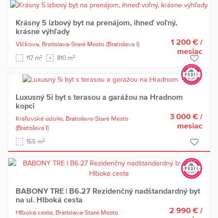
Krásny 5 izbový byt na prenájom, ihneď voľný,
krásne výhľady
1 200 €
/
Vlčkova,
Bratislava-Staré Mesto
(Bratislava I)
mesiac
2
2
117 m
810 m
Luxusný 5i byt s terasou a garážou na Hradnom
kopci
3 000 €
/
Kráľovské údolie,
Bratislava-Staré Mesto
mesiac
(Bratislava I)
2
155 m
BABONY TRE | B6.27 Rezidenčný nadštandardný byt
na ul. Hlboká cesta
2 990 €
/
Hlboká cesta,
Bratislava-Staré Mesto