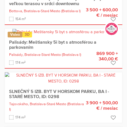
veľkou terasou v srdci downtownu
3 500 + 600,00
Bottova,
Bratislava-Staré Mesto
(Bratislava I)
€
/ mesiac
2
154 m
Video
3D
Palisády: Meštiansky 5i byt s atmosférou a
parkovaním
869 900 +
Palisády,
Bratislava-Staré Mesto
(Bratislava I)
340,00 €
2
174 m
SLNEČNÝ 5 IZB. BYT V HORSKOM PARKU, BA I -
STARÉ MESTO, ID: 0298
3 900 + 500,00
Tajovského,
Bratislava-Staré Mesto
(Bratislava
€
/ mesiac
I)
2
174 m