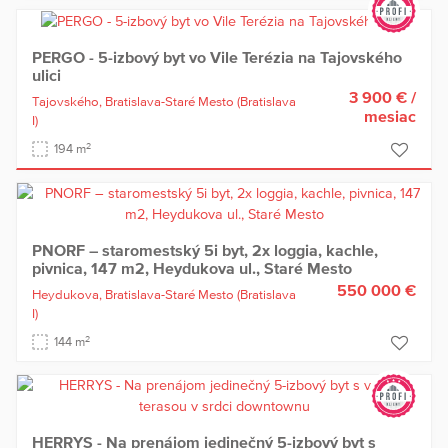
PERGO - 5-izbový byt vo Vile Terézia na Tajovského
ulici
3 900 €
/
Tajovského,
Bratislava-Staré Mesto
(Bratislava
mesiac
I)
2
194 m
PNORF – staromestský 5i byt, 2x loggia, kachle,
pivnica, 147 m2, Heydukova ul., Staré Mesto
550 000 €
Heydukova,
Bratislava-Staré Mesto
(Bratislava
I)
2
144 m
HERRYS - Na prenájom jedinečný 5-izbový byt s