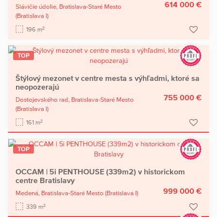
614 000 €
Slávičie údolie,
Bratislava-Staré Mesto
(Bratislava I)
2
196 m
TOP
Štýlový mezonet v centre mesta s výhľadmi, ktoré sa
neopozerajú
755 000 €
Dostojevského rad,
Bratislava-Staré Mesto
(Bratislava I)
2
161 m
TOP
OCCAM | 5i PENTHOUSE (339m2) v historickom
centre Bratislavy
999 000 €
Medená,
Bratislava-Staré Mesto
(Bratislava I)
2
339 m