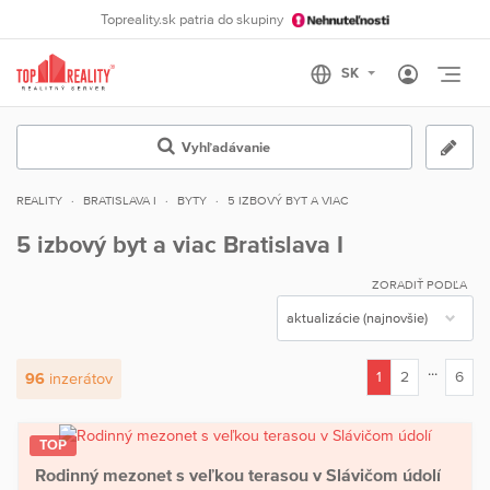
Topreality.sk patria do skupiny
Otvo
Vyhľadávanie
REALITY
BRATISLAVA I
BYTY
5 IZBOVÝ BYT A VIAC
5 izbový byt a viac Bratislava I
ZORADIŤ PODĽA
...
1
2
6
96
inzerátov
(current)
TOP
Rodinný mezonet s veľkou terasou v Slávičom údolí