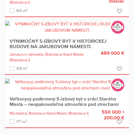
mesiac
(Bratislava I)
2
160 m
VÝNIMOČNÝ 5-IZBOVÝ BYT V HISTORICKEJ
BUDOVE NA JAKUBOVOM NÁMESTÍ.
489 000 €
Jakubovo námestie,
Bratislava-Staré Mesto
(Bratislava I)
2
128 m
Veľkorysý podkrovný 5-izbový byt v srdci Starého
Mesta – neopakovateľná atmosféra pod strechami
mesta.
550 000 +
Michalská,
Bratislava-Staré Mesto
(Bratislava I)
200,00 €
2
177 m