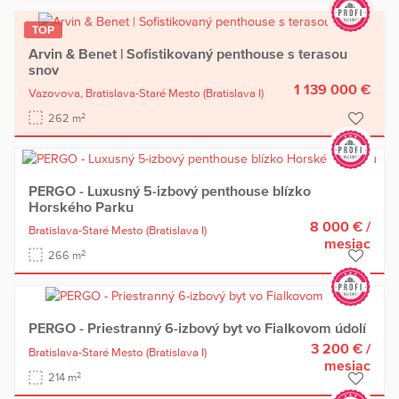
TOP
Arvin & Benet | Sofistikovaný penthouse s terasou
snov
1 139 000 €
Vazovova,
Bratislava-Staré Mesto
(Bratislava I)
2
262 m
PERGO - Luxusný 5-izbový penthouse blízko
Horského Parku
8 000 €
/
Bratislava-Staré Mesto
(Bratislava I)
mesiac
2
266 m
PERGO - Priestranný 6-izbový byt vo Fialkovom údolí
3 200 €
/
Bratislava-Staré Mesto
(Bratislava I)
mesiac
2
214 m