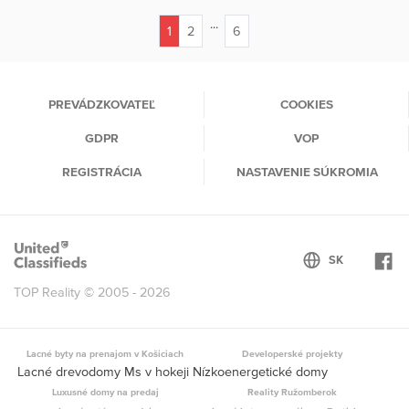
...
1
2
6
(current)
PREVÁDZKOVATEĽ
COOKIES
GDPR
VOP
REGISTRÁCIA
NASTAVENIE SÚKROMIA
TOP Reality © 2005 - 2026
Lacné byty na prenajom v Košiciach
Developerské projekty
Lacné drevodomy Ms v hokeji Nízkoenergetické domy
Luxusné domy na predaj
Reality Ružomberok