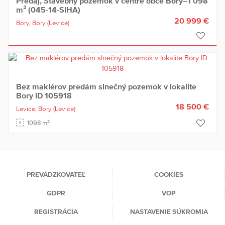
Predaj, Stavebný pozemok v centre obce Bory–1 098
m² (045-14-SIHA)
20 999 €
Bory,
Bory
(Levice)
Bez maklérov predám slnečný pozemok v lokalite
Bory ID 105918
18 500 €
Levice,
Bory
(Levice)
2
1098 m
PREVÁDZKOVATEĽ
COOKIES
GDPR
VOP
REGISTRÁCIA
NASTAVENIE SÚKROMIA