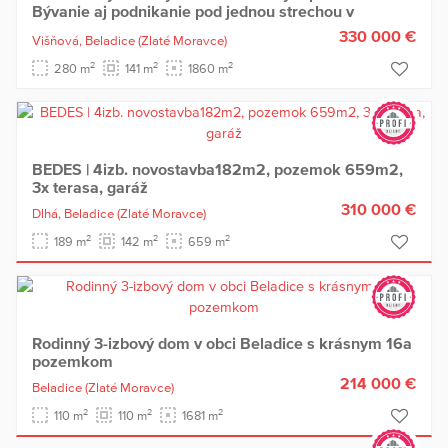
Bývanie aj podnikanie pod jednou strechou v
Beladiciach
330 000 €
Višňová,
Beladice
(Zlaté Moravce)
2
2
2
280 m
141 m
1860 m
BEDES | 4izb. novostavba182m2, pozemok 659m2,
3x terasa, garáž
310 000 €
Dlhá,
Beladice
(Zlaté Moravce)
2
2
2
189 m
142 m
659 m
Rodinný 3-izbový dom v obci Beladice s krásnym 16a
pozemkom
214 000 €
Beladice
(Zlaté Moravce)
2
2
2
110 m
110 m
1681 m