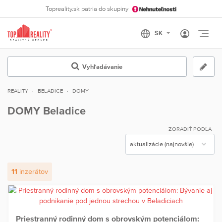
Topreality.sk patria do skupiny
Otvo
Vyhľadávanie
REALITY
BELADICE
DOMY
DOMY Beladice
ZORADIŤ PODĽA
11
inzerátov
Priestranný rodinný dom s obrovským potenciálom: