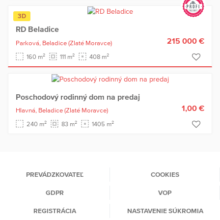
3D
RD Beladice
215 000 €
Parková,
Beladice
(Zlaté Moravce)
2
2
2
160 m
111 m
408 m
Poschodový rodinný dom na predaj
1,00 €
Hlavná,
Beladice
(Zlaté Moravce)
2
2
2
240 m
83 m
1405 m
PREVÁDZKOVATEĽ
COOKIES
GDPR
VOP
REGISTRÁCIA
NASTAVENIE SÚKROMIA