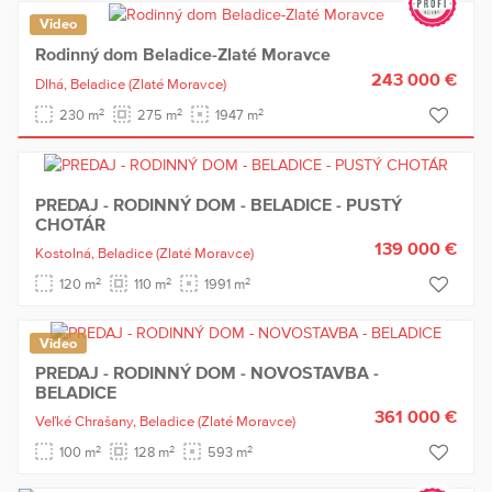
Video
Rodinný dom Beladice-Zlaté Moravce
243 000 €
Dlhá,
Beladice
(Zlaté Moravce)
2
2
2
230 m
275 m
1947 m
PREDAJ - RODINNÝ DOM - BELADICE - PUSTÝ
CHOTÁR
139 000 €
Kostolná,
Beladice
(Zlaté Moravce)
2
2
2
120 m
110 m
1991 m
Video
PREDAJ - RODINNÝ DOM - NOVOSTAVBA -
BELADICE
361 000 €
Veľké Chrašany,
Beladice
(Zlaté Moravce)
2
2
2
100 m
128 m
593 m