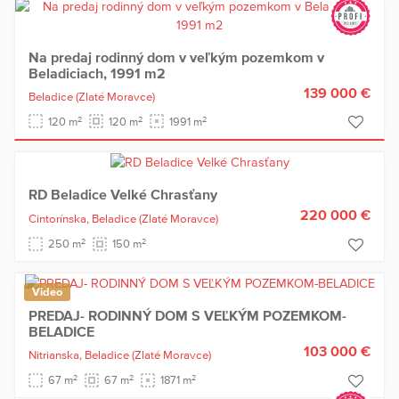
Na predaj rodinný dom v veľkým pozemkom v
Beladiciach, 1991 m2
139 000 €
Beladice
(Zlaté Moravce)
2
2
2
120 m
120 m
1991 m
RD Beladice Velké Chrasťany
220 000 €
Cintorínska,
Beladice
(Zlaté Moravce)
2
2
250 m
150 m
Video
PREDAJ- RODINNÝ DOM S VEĽKÝM POZEMKOM-
BELADICE
103 000 €
Nitrianska,
Beladice
(Zlaté Moravce)
2
2
2
67 m
67 m
1871 m