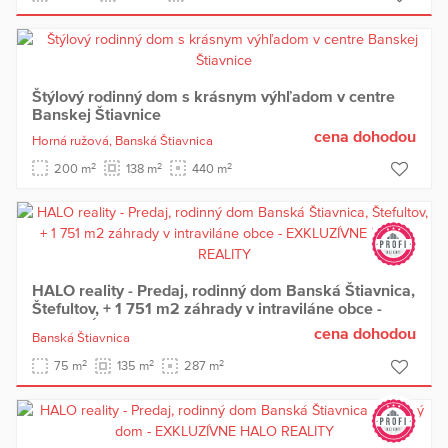
Štýlový rodinný dom s krásnym výhľadom v centre
Banskej Štiavnice
cena dohodou
Horná ružová,
Banská Štiavnica
2
2
2
200 m
138 m
440 m
HALO reality - Predaj, rodinný dom Banská Štiavnica,
Štefultov, + 1 751 m2 záhrady v intraviláne obce -
EXKLUZÍVNE HALO REALITY
cena dohodou
Banská Štiavnica
2
2
2
75 m
135 m
287 m