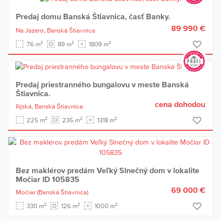
Predaj domu Banská Štiavnica, časť Banky.
89 990 €
Na Jazero,
Banská Štiavnica
2
2
2
76 m
89 m
1809 m
Predaj priestranného bungalovu v meste Banská
Štiavnica.
cena dohodou
Ilijská,
Banská Štiavnica
2
2
2
225 m
235 m
1318 m
Bez maklérov predám Veľký Slnečný dom v lokalite
Močiar ID 105835
69 000 €
Močiar
(Banská Štiavnica)
2
2
2
330 m
126 m
1000 m