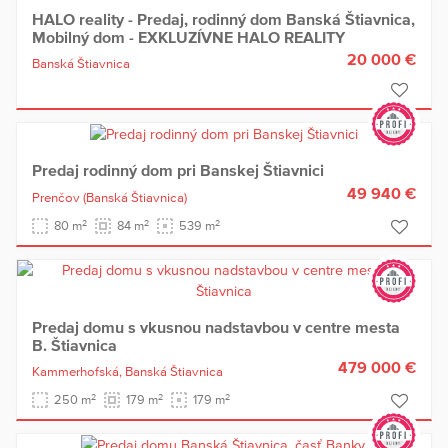
HALO reality - Predaj, rodinný dom Banská Štiavnica,
Mobilný dom - EXKLUZÍVNE HALO REALITY
20 000 €
Banská Štiavnica
Predaj rodinný dom pri Banskej Štiavnici
49 940 €
Prenčov
(Banská Štiavnica)
2
2
2
80 m
84 m
539 m
Predaj domu s vkusnou nadstavbou v centre mesta
B. Štiavnica
479 000 €
Kammerhofská,
Banská Štiavnica
2
2
2
250 m
179 m
179 m