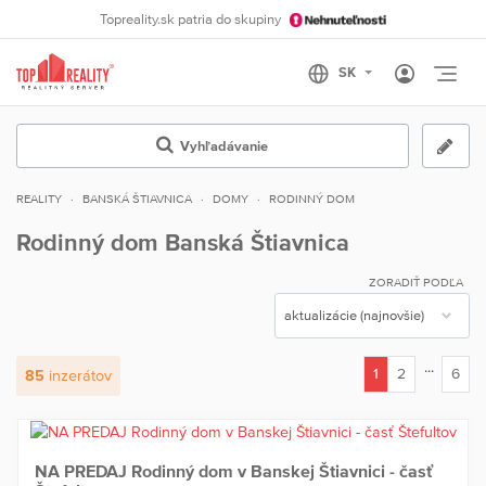
Topreality.sk patria do skupiny
Otvo
Vyhľadávanie
REALITY
BANSKÁ ŠTIAVNICA
DOMY
RODINNÝ DOM
Rodinný dom Banská Štiavnica
ZORADIŤ PODĽA
...
1
2
6
85
inzerátov
(current)
NA PREDAJ Rodinný dom v Banskej Štiavnici - časť