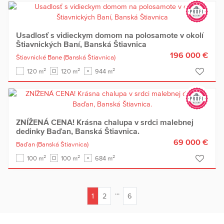
Usadlosť s vidieckym domom na polosamote v okolí
Štiavnických Baní, Banská Štiavnica
196 000 €
Štiavnické Bane
(Banská Štiavnica)
2
2
2
120 m
120 m
944 m
ZNÍŽENÁ CENA! Krásna chalupa v srdci malebnej
dedinky Baďan, Banská Štiavnica.
69 000 €
Baďan
(Banská Štiavnica)
2
2
2
100 m
100 m
684 m
...
1
2
6
(current)