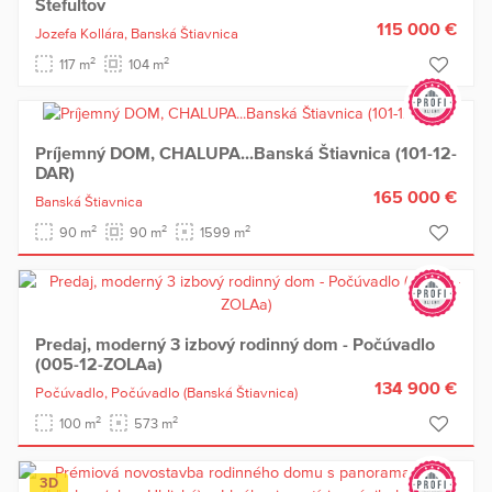
Štefultov
115 000 €
Jozefa Kollára,
Banská Štiavnica
2
2
117 m
104 m
Príjemný DOM, CHALUPA...Banská Štiavnica (101-12-
DAR)
165 000 €
Banská Štiavnica
2
2
2
90 m
90 m
1599 m
Predaj, moderný 3 izbový rodinný dom - Počúvadlo
(005-12-ZOLAa)
134 900 €
Počúvadlo,
Počúvadlo
(Banská Štiavnica)
2
2
100 m
573 m
3D