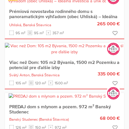
Prémiová novostavba rodinného domu s
panoramatickým výhľadom (obec Uhliská) – Ideálna
investícia a únik do prírody
265 000 €
Uhliská,
Banská Štiavnica
2
2
2
95 m
95 m
357 m
Viac než Dom: 105 m2 Bývania, 1500 m2 Pozemku a
potenciál pre ďalšie izby
335 000 €
Svätý Anton,
Banská Štiavnica
2
2
2
105 m
120 m
1500 m
PREDAJ dom s mlynom a pozem. 972 m² Banský
Studenec
68 000 €
Banský Studenec
(Banská Štiavnica)
2
2
2
126 m
150 m
972 m