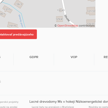
©
OpenStreetMap
contributors
S
GDPR
VOP
RE
6
Lacné drevodomy Ms v hokeji Nízkoenergetické d
perské projekty
 autá na predaj
Lacné byty na prenájom v Bratislave
Novinky zo svet