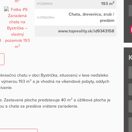
2
193 m
POZEMOK
Chata, drevenica, zrub
/
KATEGÓRIA
predám
www.topreality.sk/id9343158
K
í
kreačnú chatu v obci Bystrička, situovanú v lese neďaleko
s výmerou 193 m² a je vhodná na víkendové pobyty, oddych
ívanie.
e. Zastavaná plocha predstavuje 40 m² a úžitková plocha je
ciou a chata sa predáva vrátane zariadenia.