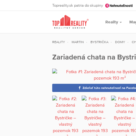
Topreality.sk patria do skupiny
Reality
Ma
REALITY
MARTIN
BYSTRIČKA
DOMY
CH
Zariadená chata na Bystr
Zdieľať túto nehnuteľnosť na Faceb