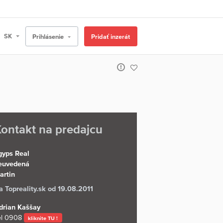
Prihlásenie
Pridať inzerát
ontakt na predajcu
gyps Real
euvedená
artin
a Topreality.sk od 19.08.2011
drian Kaššay
l
0908
kliknite TU !