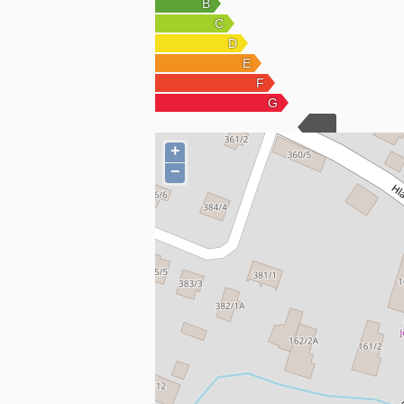
Autom sa prichádza na parkovacie miesto po
parkovania pokračuje približne 150-metrový 
Nehnuteľnosť má pridelené súpisné číslo a je
Videoprehliadku nehnuteľnosti si môžete po
a4lE2w
+
−
Konečná cena nehnuteľnosti je 68 900 € a z
všetky služby spojené s bezpečným prevod
Ponuka je spracovaná na základe dostupných
prípade záujmu vám radi poskytneme bližši