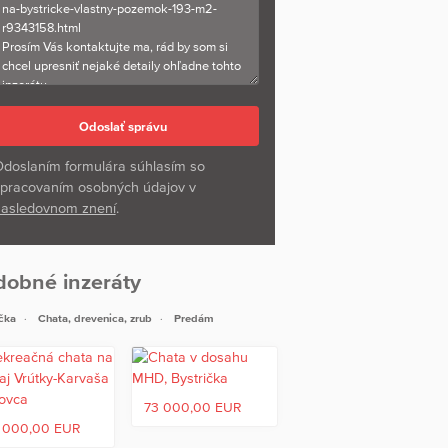
doslaním formulára súhlasím so
pracovaním osobných údajov v
asledovnom znení
.
dobné inzeráty
čka
Chata, drevenica, zrub
Predám
73 000,00 EUR
 000,00 EUR