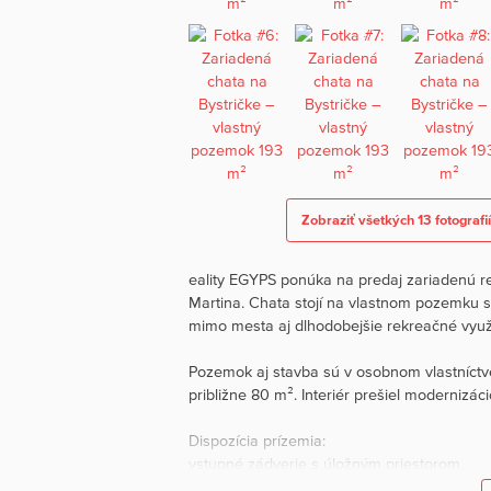
Zobraziť všetkých 13 fotografi
eality EGYPS ponúka na predaj zariadenú re
Martina. Chata stojí na vlastnom pozemku 
mimo mesta aj dlhodobejšie rekreačné využ
Pozemok aj stavba sú v osobnom vlastníctv
približne 80 m². Interiér prešiel modernizá
Dispozícia prízemia:
vstupné zádverie s úložným priestorom,
kuchynka so spotrebičmi,