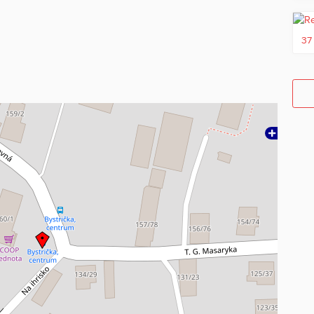
d chatou, v blízkosti ktorého preteká menší potok. Od
peší prístup ku chate.
37
 zapísaná na liste vlastníctva.
zrieť na tomto odkaze: https://www.youtube.com/shorts/il4n-
ahŕňa províziu realitnej kancelárie, kompletný právny servis a
om nehnuteľnosti.
 podkladov a informácií od vlastníka nehnuteľnosti. V
e informácie a dohodneme si osobnú obhliadku.