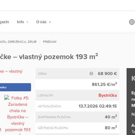
gazín
Info
O nás
ATA, DREVENICA, ZRUB
PREDÁM
ičke – vlastný pozemok 193 m²
68 900 €
CENA
K
2
861,25 €/m
ooku
E
Bystrička
LOKALITA
n
M
13.7.2026 02:49:15
AKTUALIZÁCIA
N
2
40 m
ZASTAVANÁ PLOCHA
A
2
80 m
ÚŽITKOVÁ PLOCHA
Te