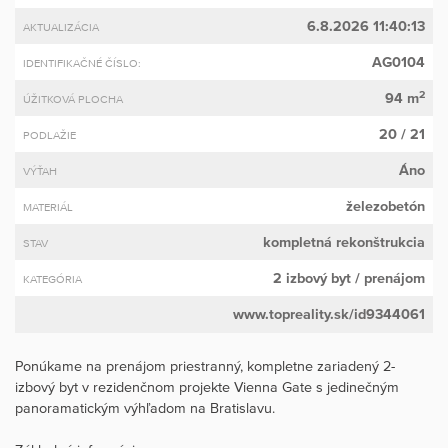
6.8.2026 11:40:13
AKTUALIZÁCIA
AG0104
IDENTIFIKAČNÉ ČÍSLO:
2
94 m
ÚŽITKOVÁ PLOCHA
20 / 21
PODLAŽIE
Áno
VÝŤAH
železobetón
MATERIÁL
kompletná rekonštrukcia
STAV
2 izbový byt
/ prenájom
KATEGÓRIA
www.topreality.sk/id9344061
Ponúkame na prenájom priestranný, kompletne zariadený 2-
izbový byt v rezidenčnom projekte Vienna Gate s jedinečným
panoramatickým výhľadom na Bratislavu.