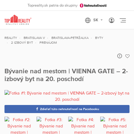
Topreality.sk patria do skupiny
Otvo
REALITY
BRATISLAVA V
BRATISLAVA-PETRŽALKA
BYTY
2 IZBOVÝ BYT
PRENÁJOM
Bývanie nad mestom | VIENNA GATE – 2-
izbový byt na 20. poschodí
Zdieľať túto nehnuteľnosť na Facebooku