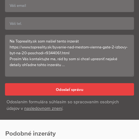
Odoslaním formulára súhlasím so spracovaním osobných
údajov v
nasledovnom znení
.
Podobné inzeráty