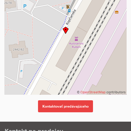
©
OpenStreetMap
contributors