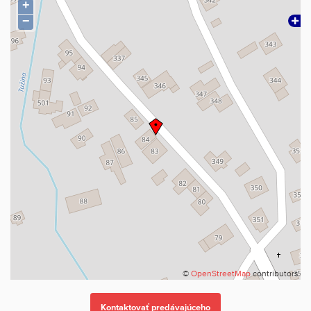
+
−
©
OpenStreetMap
contributors