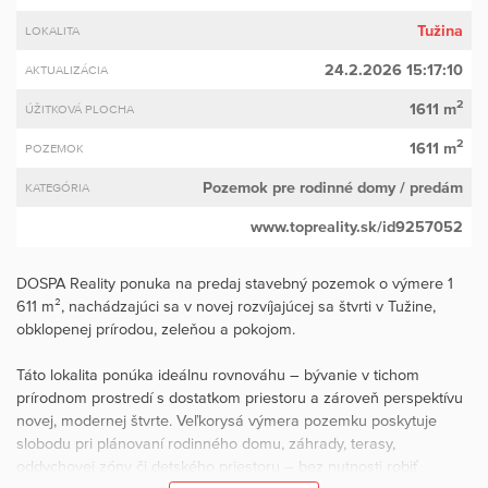
Tužina
LOKALITA
24.2.2026 15:17:10
AKTUALIZÁCIA
2
1611 m
ÚŽITKOVÁ PLOCHA
2
1611 m
POZEMOK
Pozemok pre rodinné domy
/ predám
KATEGÓRIA
www.topreality.sk/id9257052
DOSPA Reality ponuka na predaj stavebný pozemok o výmere 1
611 m², nachádzajúci sa v novej rozvíjajúcej sa štvrti v Tužine,
obklopenej prírodou, zeleňou a pokojom.
Táto lokalita ponúka ideálnu rovnováhu – bývanie v tichom
prírodnom prostredí s dostatkom priestoru a zároveň perspektívu
novej, modernej štvrte. Veľkorysá výmera pozemku poskytuje
slobodu pri plánovaní rodinného domu, záhrady, terasy,
oddychovej zóny či detského priestoru – bez nutnosti robiť