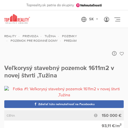
Topreality.sk patria do skupiny
Otvo
REALITY
PRIEVIDZA
TUŽINA
POZEMKY
POZEMOK PRE RODINNÉ DOMY
PREDÁM
Veľkorysý stavebný pozemok 1611m2 v
novej štvrti ,Tužina
Zdieľať túto nehnuteľnosť na Facebooku
150 000 €
CENA
2
93,11 €/m