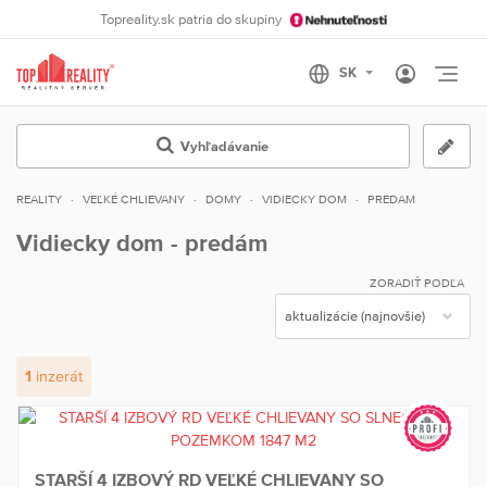
Topreality.sk patria do skupiny
Otvo
Vyhľadávanie
REALITY
VEĽKÉ CHLIEVANY
DOMY
VIDIECKY DOM
PREDAM
Vidiecky dom - predám
ZORADIŤ PODĽA
1
inzerát
STARŠÍ 4 IZBOVÝ RD VEĽKÉ CHLIEVANY SO