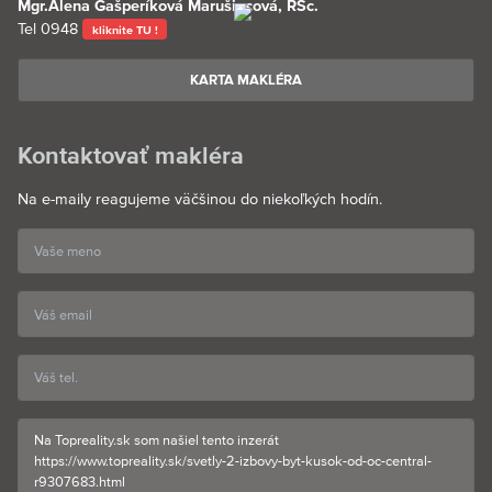
Mgr.Alena Gašperíková Marušincová, RSc.
Tel
0948
kliknite TU !
KARTA MAKLÉRA
Kontaktovať makléra
Na e-maily reagujeme väčšinou do niekoľkých hodín.