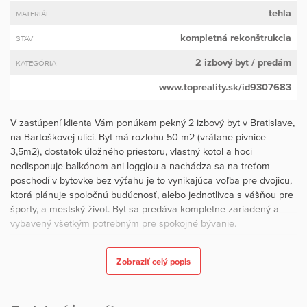
tehla
MATERIÁL
kompletná rekonštrukcia
STAV
2 izbový byt
/ predám
KATEGÓRIA
www.topreality.sk/id9307683
V zastúpení klienta Vám ponúkam pekný 2 izbový byt v Bratislave,
na Bartoškovej ulici. Byt má rozlohu 50 m2 (vrátane pivnice
3,5m2), dostatok úložného priestoru, vlastný kotol a hoci
nedisponuje balkónom ani loggiou a nachádza sa na treťom
poschodí v bytovke bez výťahu je to vynikajúca voľba pre dvojicu,
ktorá plánuje spoločnú budúcnosť, alebo jednotlivca s vášňou pre
športy, a mestský život. Byt sa predáva kompletne zariadený a
vybavený všetkým potrebným pre spokojné bývanie.
Náklady na bývanie 160 € (správca a energie). Byt prešiel pred 20
Zobraziť celý popis
rokmi kompletnou rekonštrukciou, aktuálne je v byte nový kotol,
byt je vo veľmi dobrom udržiavanom stave. Bytový dom prešiel
rekonštrukciou v roku 2014.