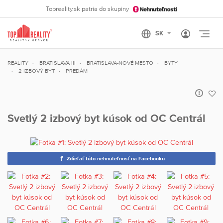
Topreality.sk patria do skupiny
Otvo
REALITY
BRATISLAVA III
BRATISLAVA-NOVÉ MESTO
BYTY
2 IZBOVÝ BYT
PREDÁM
Svetlý 2 izbový byt kúsok od OC Centrál
Zdieľať túto nehnuteľnosť na Facebooku