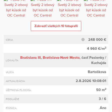
Zobraziť všetkých 10 fotografií
248 000 €
CENA
2
4 960 €/m
Bratislava III
,
Bratislava-Nové Mesto
, časť Pasienky /
LOKALITA
Kuchajda
Bartoškova
ULICA
2.8.2026 10:08:01
AKTUALIZÁCIA
2
50 m
ÚŽITKOVÁ PLOCHA
3 / 6
PODLAŽIE
Áno
PIVNICA