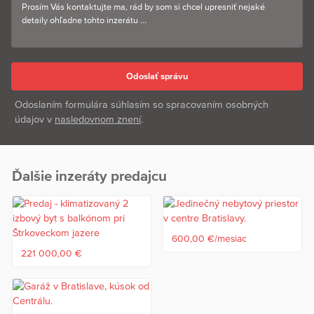
Odoslaním formulára súhlasím so spracovaním osobných
údajov v
nasledovnom znení
.
Ďalšie inzeráty predajcu
600,00 €/mesiac
221 000,00 €