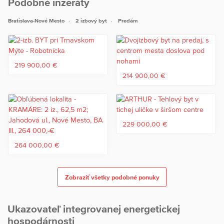
Podobné inzeráty
V blízkom okolí nájdete všetko na čo si spomeniete: školy, škôlky,
Bratislava-Nové Mesto
2 izbový byt
Predám
nákupné centrum Centrál, trhovisko na Miletičovej ulici, tržnicu na
Trnavskom mýte, zimný štadión, nákupné centrum VIVO, jazero
Kuchajda a tiež dopravný uzol Trnavské mýto. V lokalite je už
platná parkovacia politika.
219 900,00 €
Byt je okamžite k dispozícii, jeho cena je 248.000 vrátane provízie
214 900,00 €
RK.
V prípade záujmu o obhliadku ma kontaktujte na čísle
0948345799.
229 000,00 €
264 000,00 €
Zobraziť všetky podobné ponuky
Ukazovateľ integrovanej energetickej
hospodárnosti