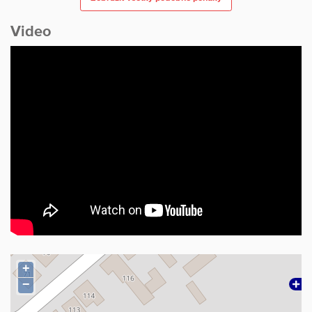
Video
+
−