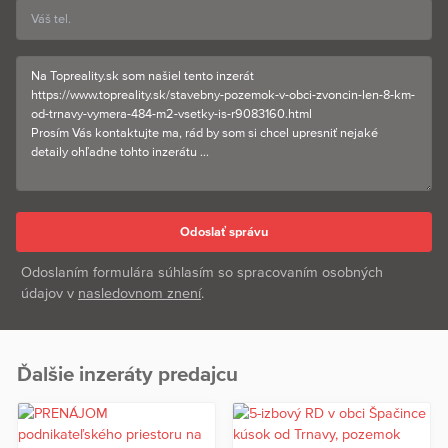
Odoslaním formulára súhlasím so spracovaním osobných
údajov v
nasledovnom znení
.
Ďalšie inzeráty predajcu