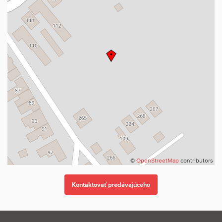
©
OpenStreetMap
contributors