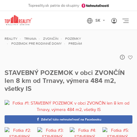
Topreality.sk patria do skupiny
Otvo
REALITY
TRNAVA
ZVONČÍN
POZEMKY
POZEMOK PRE RODINNÉ DOMY
PREDÁM
STAVEBNÝ POZEMOK v obci ZVONČÍN
len 8 km od Trnavy, výmera 484 m2,
všetky IS
Zdieľať túto nehnuteľnosť na Facebooku