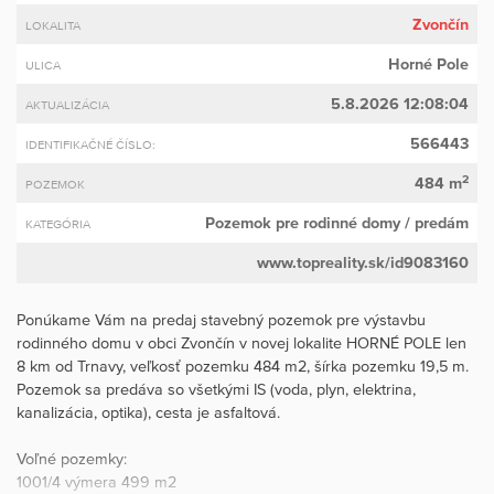
Zvončín
LOKALITA
Horné Pole
ULICA
5.8.2026 12:08:04
AKTUALIZÁCIA
566443
IDENTIFIKAČNÉ ČÍSLO:
2
484 m
POZEMOK
Pozemok pre rodinné domy
/ predám
KATEGÓRIA
www.topreality.sk/id9083160
Ponúkame Vám na predaj stavebný pozemok pre výstavbu
rodinného domu v obci Zvončín v novej lokalite HORNÉ POLE len
8 km od Trnavy, veľkosť pozemku 484 m2, šírka pozemku 19,5 m.
Pozemok sa predáva so všetkými IS (voda, plyn, elektrina,
kanalizácia, optika), cesta je asfaltová.
Voľné pozemky:
1001/4 výmera 499 m2