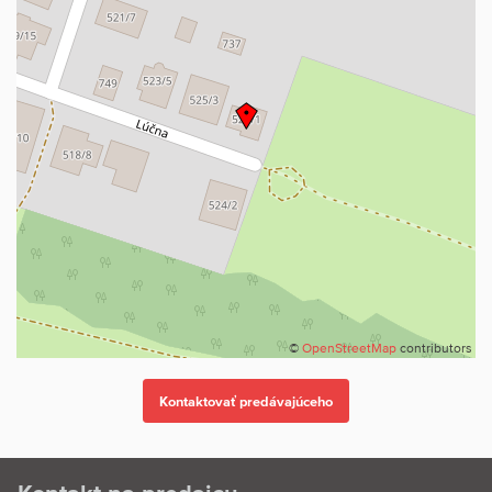
©
OpenStreetMap
contributors