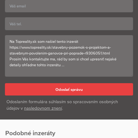
Odoslaním formulára súhlasím so spracovaním osobných
údajov v
nasledovnom znení
.
Podobné inzeráty