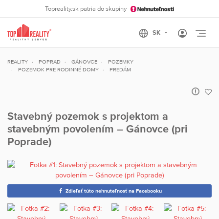
Topreality.sk patria do skupiny
Otvo
REALITY
POPRAD
GÁNOVCE
POZEMKY
POZEMOK PRE RODINNÉ DOMY
PREDÁM
Stavebný pozemok s projektom a
stavebným povolením – Gánovce (pri
Poprade)
Zdieľať túto nehnuteľnosť na Facebooku