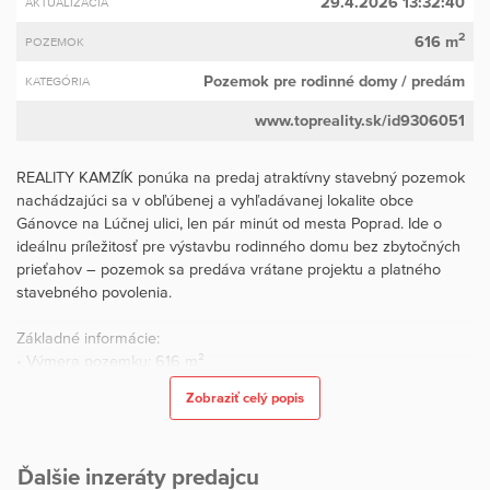
29.4.2026 13:32:40
AKTUALIZÁCIA
2
616 m
POZEMOK
Pozemok pre rodinné domy
/ predám
KATEGÓRIA
www.topreality.sk/id9306051
REALITY KAMZÍK ponúka na predaj atraktívny stavebný pozemok
nachádzajúci sa v obľúbenej a vyhľadávanej lokalite obce
Gánovce na Lúčnej ulici, len pár minút od mesta Poprad. Ide o
ideálnu príležitosť pre výstavbu rodinného domu bez zbytočných
prieťahov – pozemok sa predáva vrátane projektu a platného
stavebného povolenia.
Základné informácie:
• Výmera pozemku: 616 m²
• Rozmery: cca 26,57 m x 25,47 m
Zobraziť celý popis
• Terén: rovinatý
• Orientácia: slnečný pozemok
Ďalšie inzeráty predajcu
Výhody pozemku: