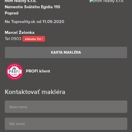
mlm reality s.r.o.
Námestie Svätého Egídia 110
Poprad
Na Topreality.sk od 11.09.2020
Marcel Želonka
Tel
0903
kliknite TU !
KARTA MAKLÉRA
PROFI klient
Kontaktovať makléra