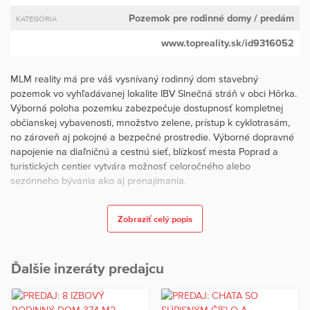
Pozemok pre rodinné domy
/ predám
KATEGÓRIA
www.topreality.sk/id9316052
MLM reality má pre váš vysnívaný rodinný dom stavebný
pozemok vo vyhľadávanej lokalite IBV Slnečná stráň v obci Hôrka.
Výborná poloha pozemku zabezpečuje dostupnosť kompletnej
občianskej vybavenosti, množstvo zelene, prístup k cyklotrasám,
no zároveň aj pokojné a bezpečné prostredie. Výborné dopravné
napojenie na diaľničnú a cestnú sieť, blízkosť mesta Poprad a
turistických centier vytvára možnosť celoročného alebo
sezónneho bývania ako aj prenajímania.
• celková rozloha 600 m2, rozmery 21 m x 29 m
Zobraziť celý popis
• projektová dokumentácia pre stavebné povolenie, 4 izbový
rodinný dom s terasou a garážou
• vydané právoplatné územné rozhodnutie na výstavbu rodinného
Ďalšie inzeráty predajcu
domu, index zastavanosti je 30 %
• možnosť umiestnenia obchodu a služieb buď priamo v objekte
alebo v doplnkovom objekte pri rodinnom dome