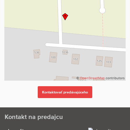
pasáž bytového domu MEANDER, mlmreality.poprad@gmail.com,
telef.: 0903 123 662.
©
OpenStreetMap
contributors
Kontakt na predajcu