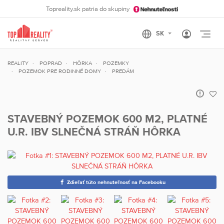
Topreality.sk patria do skupiny
Otvo
REALITY
POPRAD
HÔRKA
POZEMKY
POZEMOK PRE RODINNÉ DOMY
PREDÁM
STAVEBNÝ POZEMOK 600 M2, PLATNÉ
U.R. IBV SLNEČNÁ STRÁŇ HÔRKA
Zdieľať túto nehnuteľnosť na Facebooku