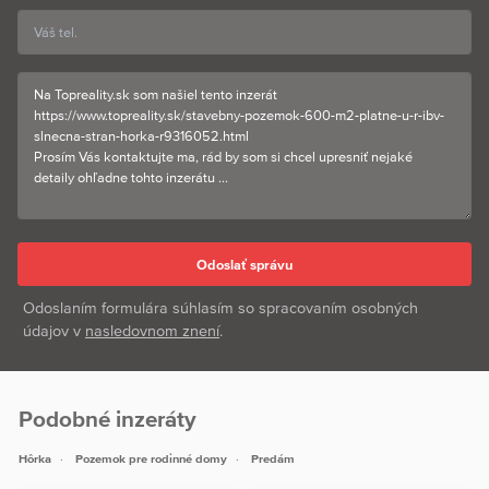
Odoslaním formulára súhlasím so spracovaním osobných
údajov v
nasledovnom znení
.
Podobné inzeráty
Hôrka
Pozemok pre rodinné domy
Predám