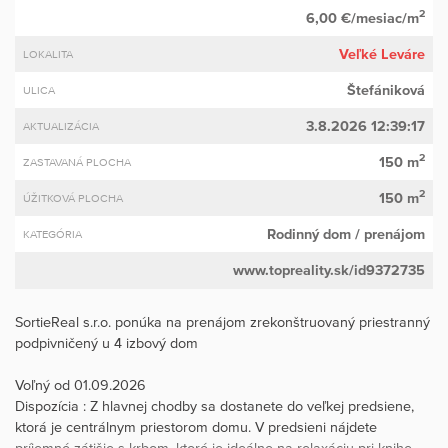
2
6,00 €/mesiac/m
Veľké Leváre
LOKALITA
Štefániková
ULICA
3.8.2026 12:39:17
AKTUALIZÁCIA
2
150 m
ZASTAVANÁ PLOCHA
2
150 m
ÚŽITKOVÁ PLOCHA
Rodinný dom
/ prenájom
KATEGÓRIA
www.topreality.sk/id9372735
SortieReal s.r.o. ponúka na prenájom zrekonštruovaný priestranný
podpivničený u 4 izbový dom
Voľný od 01.09.2026
Dispozícia : Z hlavnej chodby sa dostanete do veľkej predsiene,
ktorá je centrálnym priestorom domu. V predsieni nájdete
príjemné zátišie s krbom, ktoré je ideálne na relaxáciu pri knihe