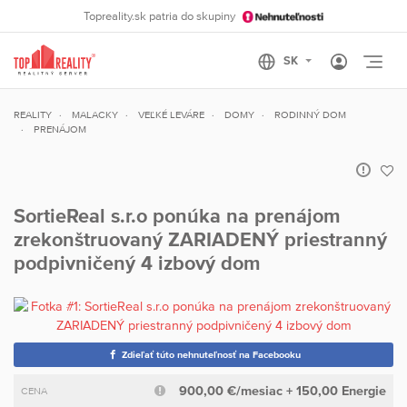
Topreality.sk patria do skupiny
Otvo
REALITY
MALACKY
VEĽKÉ LEVÁRE
DOMY
RODINNÝ DOM
PRENÁJOM
SortieReal s.r.o ponúka na prenájom
zrekonštruovaný ZARIADENÝ priestranný
podpivničený 4 izbový dom
Zdieľať túto nehnuteľnosť na Facebooku
900,00 €/mesiac + 150,00 Energie
CENA