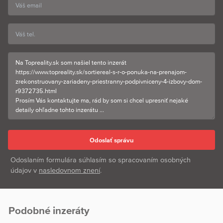
Odoslaním formulára súhlasím so spracovaním osobných
údajov v
nasledovnom znení
.
Podobné inzeráty