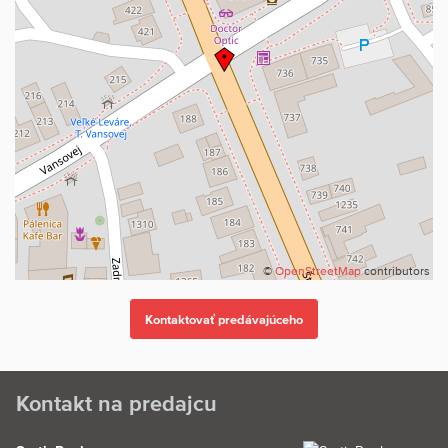
minút od okresného mesta Malacky, pričom na diaľnicu D2 (smer
Brno alebo Bratislava) sa dostanete za pár minút. Táto strategická
poloha zabezpečuje výbornú dostupnosť do väčších miest a
zároveň ponúka pokojné prostredie pre bývanie.
Teším sa na Vás pri obhliadke.
Text a fotografie sú autorským dielom a majetkom realitnej
kancelárie SortieReal s.r.o.
©
OpenStreetMap
contributors
Kontakt na predajcu