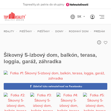
Topreality.sk patria do skupiny
Otvo
REALITY
PIEŠŤANY
PIEŠŤANY
DOMY
RODINNÝ DOM
PREDÁM
Šikovný 5-izbový dom, balkón, terasa,
loggia, garáž, záhradka
Zdieľať túto nehnuteľnosť na Facebooku