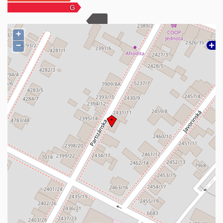
Rodinný dom je dvojpodlažný objekt, podpivničený len pod
garážou. Základný materiál domu je tehla, okná a dvere sú
+
plastové, podlahy domu sú kombinácia dlažby, plávajúcej podlahy,
drevené parkety. Vykurovanie a ohrev vody zabezpečuje plynový
−
kondenzačný kotol umiestnený v suteréne, zdrojom tepla sú
radiátory. Dom je pripojený na všetky inžinierske.
Pôvodný prízemný rodinný dom prešiel úplnou rekonštrukciou –
nadstavba a prístavba v roku 1988-1989, po výstavbe prešiel
rekonštrukciami:
plastové okná, exteriérové dvere plastové, nová kuchynská linka
vrátane rozvodov, sprchový kút vybudovaný v priestore komory.
Príslušenstvo:
vodovodná, plynová, elektrická prípojka, kanalizácia, prístrešok za
garážou, studňa, oplotenie.
Mesačné náklady 112 €:
• plyn 78 €
• elektrina 19 €
• voda a kanalizácia 15 €.