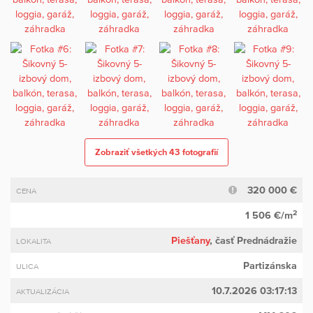
Zobraziť všetkých 43 fotografií
320 000 €
CENA
2
1 506 €/m
Piešťany
, časť Prednádražie
LOKALITA
Partizánska
ULICA
10.7.2026 03:17:13
AKTUALIZÁCIA