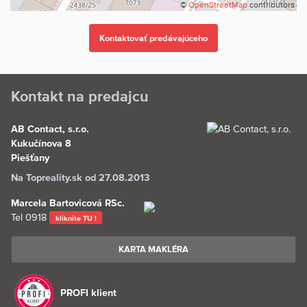
©
OpenStreetMap
contributors
Orientácia obytných miestností: juhovýchod/severozápad.
Šírka pozemku na vstupe 14 metrov, zadná šírka 15 metrov, dĺžka v
južnom ramene 20 metrov, v severnom ramene 22 metrov.
Kontakt na predajcu
Pôdorysy nájdete medzi fotografiami, neprehliadnite video ponuky.
V prípade akýchkoľvek otázok nás neváhajte kontaktovať.
AB Contact, s.r.o.
Kukučínova 8
320.000,- €
Piešťany
Na Topreality.sk od 27.08.2013
Marcela Bartovicová RSc.
Tel
0918
kliknite TU !
KARTA MAKLÉRA
PROFI klient