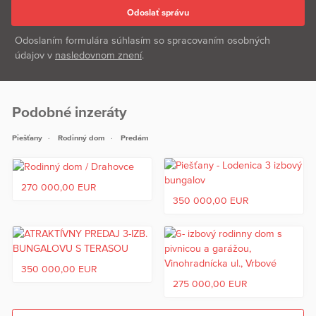
Odoslaním formulára súhlasím so spracovaním osobných
údajov v
nasledovnom znení
.
Podobné inzeráty
Piešťany
Rodinný dom
Predám
270 000,00 EUR
350 000,00 EUR
350 000,00 EUR
275 000,00 EUR