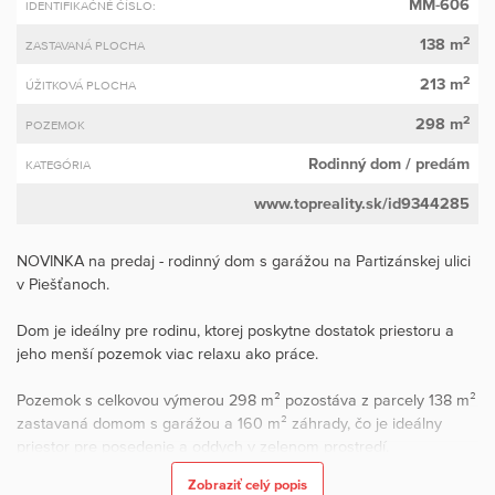
MM-606
IDENTIFIKAČNÉ ČÍSLO:
2
138 m
ZASTAVANÁ PLOCHA
2
213 m
ÚŽITKOVÁ PLOCHA
2
298 m
POZEMOK
Rodinný dom
/ predám
KATEGÓRIA
www.topreality.sk/id9344285
NOVINKA na predaj - rodinný dom s garážou na Partizánskej ulici
v Piešťanoch.
Dom je ideálny pre rodinu, ktorej poskytne dostatok priestoru a
jeho menší pozemok viac relaxu ako práce.
Pozemok s celkovou výmerou 298 m² pozostáva z parcely 138 m²
zastavaná domom s garážou a 160 m² záhrady, čo je ideálny
priestor pre posedenie a oddych v zelenom prostredí.
Zobraziť celý popis
Dispozícia: