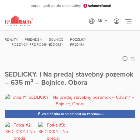
Topreality.sk patria do skupiny
Otvo
REALITY
PRIEVIDZA
BOJNICE
POZEMKY
POZEMOK PRE RODINNÉ DOMY
PREDÁM
SEDLICKY. | Na predaj stavebný pozemok
– 635 m² – Bojnice, Obora
Zdieľať túto nehnuteľnosť na Facebooku