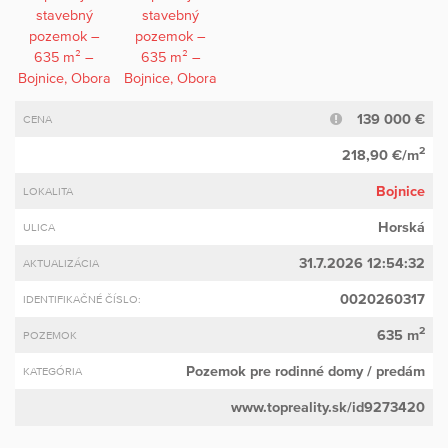
139 000 €
CENA
2
218,90 €/m
Bojnice
LOKALITA
Horská
ULICA
31.7.2026 12:54:32
AKTUALIZÁCIA
0020260317
IDENTIFIKAČNÉ ČÍSLO:
2
635 m
POZEMOK
Pozemok pre rodinné domy
/ predám
KATEGÓRIA
www.topreality.sk/id9273420