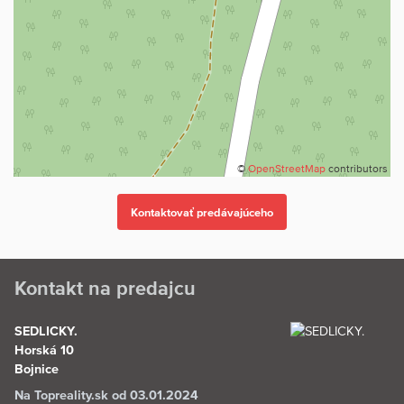
• priehrada, les, cyklotrasy
Všetko, čo potrebujete pre pohodlný život, máte na dosah ruky.
Výhody tejto ponuky
• Kompletné inžinierske siete priamo na pozemku
• Len jeden sused, ostatné strany lemované lesom
• Tichá, atraktívna lokalita
©
OpenStreetMap
contributors
• Ihneď pripravený na výstavbu
Zaujala vás táto ponuka?
Neváhajte nás kontaktovať na tel. č. 0917 203 203 a dohodnite si
osobnú obhliadku.
Kontakt na predajcu
SEDLICKY.
Horská 10
Bojnice
Na Topreality.sk od 03.01.2024