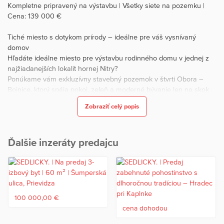
Kompletne pripravený na výstavbu | Všetky siete na pozemku |
Cena: 139 000 €
Tiché miesto s dotykom prírody – ideálne pre váš vysnívaný
domov
Hľadáte ideálne miesto pre výstavbu rodinného domu v jednej z
najžiadanejších lokalít hornej Nitry?
Ponúkame vám exkluzívny stavebný pozemok v štvrti Obora –
Bojnice, ktorý spája pokoj, zeleň a moderné bývanie len na skok
od centra mesta.
Zobraziť celý popis
Tento pozemok je ako stvorený pre tých, ktorí hľadajú súkromie a
komfort – má iba jedného suseda, a z ľavej aj zadnej strany ho
Ďalšie inzeráty predajcu
obklopuje les, čo vytvára príjemnú atmosféru pokoja a súkromia.
Základné informácie
• Lokalita: Obora, Bojnice – tichá rezidenčná zóna s novou
zástavbou
100 000,00 €
• Výmera pozemku: 635 m²
cena dohodou
• Cena: 139 000 €