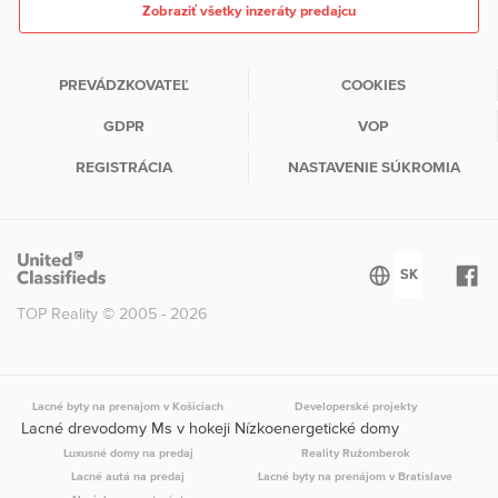
Zobraziť všetky inzeráty predajcu
PREVÁDZKOVATEĽ
COOKIES
GDPR
VOP
REGISTRÁCIA
NASTAVENIE SÚKROMIA
TOP Reality © 2005 - 2026
Lacné byty na prenajom v Košiciach
Developerské projekty
Lacné drevodomy Ms v hokeji Nízkoenergetické domy
Luxusné domy na predaj
Reality Ružomberok
Lacné autá na predaj
Lacné byty na prenájom v Bratislave