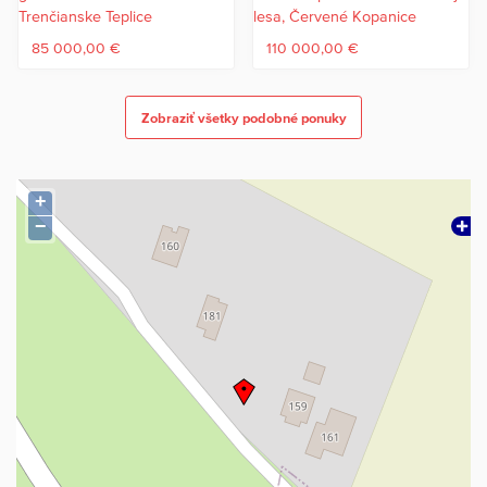
hypotekárne poradenstvo a uhradenie správneho poplatku za
návrh na vklad do katastra nehnuteľností.
85 000,00 €
110 000,00 €
RADO Reality Group je ocenená Realitnou úniou ako najlepšia
realitná kancelária na Slovensku za rok 2022 a 2023. Okrem
Zobraziť všetky podobné ponuky
iného sme držiteľmi ďalších 6 prestížnych ocenení.
+
−