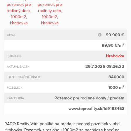
99 900 €
CENA
2
99,90 €/m
Hrabovka
LOKALITA
29.7.2026 08:36:22
AKTUALIZÁCIA
840000
IDENTIFIKAČNÉ ČÍSLO:
2
1000 m
POZEMOK
Pozemok pre rodinné domy
/ predám
KATEGÓRIA
www.topreality.sk/id9183453
RADO Reality Vám ponúka na predaj stavebný pozemok v obci
Hrabovka. Pozemok s rozlohou 1000m2 sa nachádza hneď na