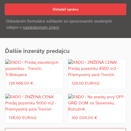
Odoslaním formulára súhlasím so spracovaním osobných
údajov v
nasledovnom znení
.
Ďalšie inzeráty predajcu
126 666,00 €
129,00 EUR/m2
138,00 EUR/m2
410 000,00 €