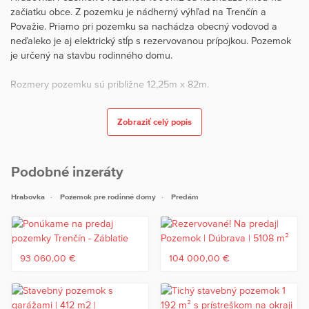
začiatku obce. Z pozemku je nádherný výhľad na Trenčín a
Považie. Priamo pri pozemku sa nachádza obecný vodovod a
neďaleko je aj elektrický stĺp s rezervovanou prípojkou. Pozemok
je určený na stavbu rodinného domu.
Rozmery pozemku sú približne 12,25m x 82m.
V prípade Vašej požiadavky, môže naša spoločnosť zabezpečiť aj
Zobraziť celý popis
celú výstavbu rodinného domu na kľúč.
Podobné inzeráty
Cena pozemku je 99.900,- €
Hrabovka
Pozemok pre rodinné domy
Predám
Patrik Pavlík, RSc.
RADO Reality Group
Tel: +421 902 90 60 90
E-mail: patrik.pavlik@radoreality.sk
93 060,00 €
104 000,00 €
Uvedená cena je konečná, pokiaľ sa zmluvné strany nedohodnú
inak, a nenavyšuje sa o odmenu sprostredkovateľa, v cene je
zahrnuté právne poradenstvo, vyhotovenie kúpnych zmlúv,