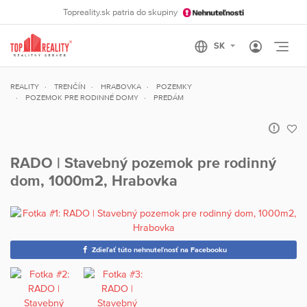
Topreality.sk patria do skupiny
Otvo
REALITY
TRENČÍN
HRABOVKA
POZEMKY
POZEMOK PRE RODINNÉ DOMY
PREDÁM
RADO | Stavebný pozemok pre rodinný
dom, 1000m2, Hrabovka
Zdieľať túto nehnuteľnosť na Facebooku