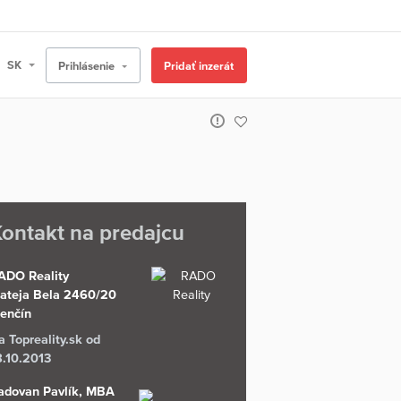
Prihlásenie
Pridať inzerát
ontakt na predajcu
ADO Reality
ateja Bela 2460/20
renčín
a Topreality.sk od
8.10.2013
adovan Pavlík, MBA