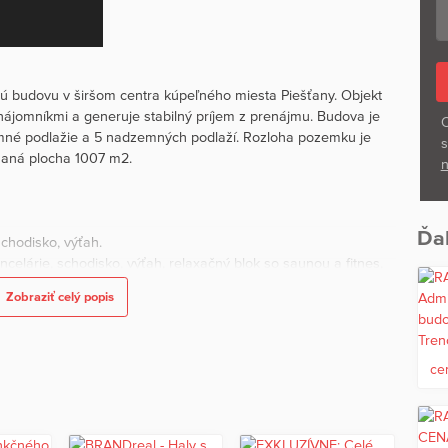
ú budovu v širšom centra kúpeľného miesta Piešťany. Objekt
jomníkmi a generuje stabilný príjem z prenájmu. Budova je
O
emné podlažie a 5 nadzemných podlaží. Rozloha pozemku je
s
maná plocha 1007 m2.
n
Ďal
schodisko, výťah.
ancelárie, schodisko, výťah, relaxačný blok so saunou a fitnes,
Zobraziť celý popis
- sklad, kuchynka, hygienické príslušenstvo, schodisko, výťah.
- sklad, kuchynka, hygienické príslušenstvo, schodisko, výťah.
mi lodžiami, schodisko, výťah.
elená strecha.
ce
kcia budovy je murovaná v kombinácií so železobetónom.
a je tvorená kombináciou keramických obkladov, omietok,