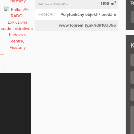
2
Te
1196 m
ÚŽITKOVÁ PLOCHA
Polyfunkčný objekt
/ predám
KATEGÓRIA
www.topreality.sk/id9183366
K