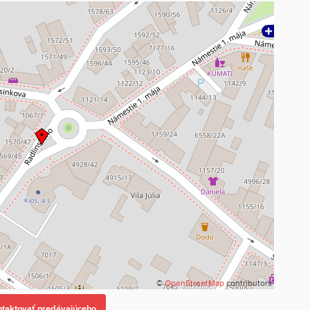
©
OpenStreetMap
contributors