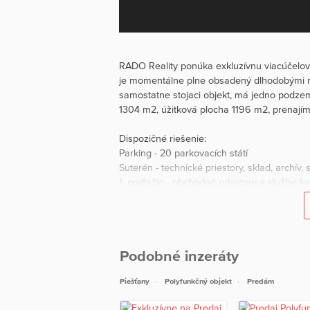
RADO Reality ponúka exkluzívnu viacúčelov
je momentálne plne obsadený dlhodobými ná
samostatne stojaci objekt, má jedno podz
1304 m2, úžitková plocha 1196 m2, prenají
Dispozičné riešenie:
Parking - 20 parkovacích státí
Suterén - technické priestory, sklad, archív, 
1. podlažie - obchodné priestory a služby, k
hygienické príslušenstvo.
2. podlažie - kancelárie, zasadačka, archív 
3. podlažie - kancelárie, zasadačka, archív 
4. podlažie - dva nadštandardné byty s krytý
Podobné inzeráty
5. podlažie - schodisko, výťah, pochôdzna z
Piešťany
Polyfunkčný objekt
Predám
Objekt bol postavený v roku 2004. Konštru
Podlahy sú zo syntetického kaučuku. Fasád