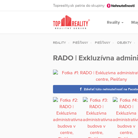
Topreality.sk patria do skupiny
Reality
Ma
REALITY
PIEŠŤANY
PIEŠŤANY
OBJEKTY
RADO | Exkluzívna admini
Zdieľať túto nehnuteľnosť na Faceb