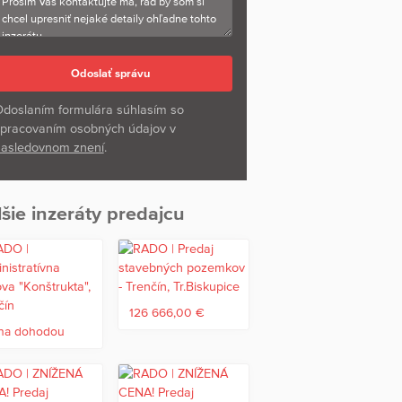
doslaním formulára súhlasím so
pracovaním osobných údajov v
asledovnom znení
.
šie inzeráty predajcu
126 666,00 €
na dohodou