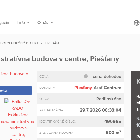
gazín
Info
O nás
POLYFUNKČNÝ OBJEKT
PREDÁM
stratívna budova v centre, Piešťany
cena dohodou
CENA
K
Piešťany
, časť Centrum
LOKALITA
ooku
R
Radlinského
ULICA
M
T
29.7.2026 08:38:04
AKTUALIZÁCIA
N
490965
IDENTIFIKAČNÉ ČÍSLO:
1
2
500 m
ZASTAVANÁ PLOCHA
R