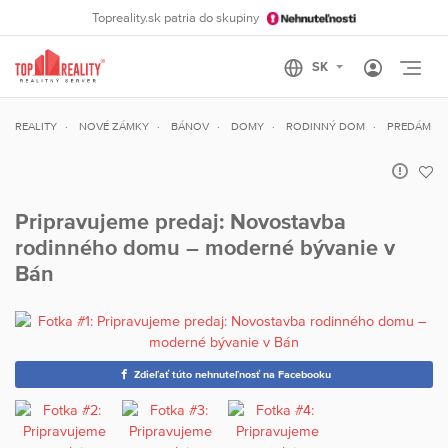
Topreality.sk patria do skupiny
Otvo
REALITY
NOVÉ ZÁMKY
BÁNOV
DOMY
RODINNÝ DOM
PREDÁM
Pripravujeme predaj: Novostavba
rodinného domu – moderné bývanie v
Bán
Zdieľať túto nehnuteľnosť na Facebooku