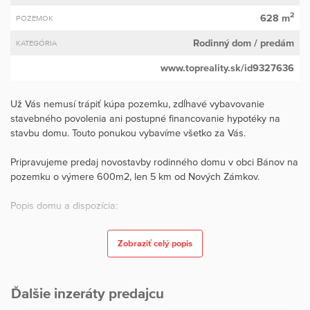
2
628 m
POZEMOK
Rodinný dom
/ predám
KATEGÓRIA
www.topreality.sk/id9327636
Už Vás nemusí trápiť kúpa pozemku, zdĺhavé vybavovanie
stavebného povolenia ani postupné financovanie hypotéky na
stavbu domu. Touto ponukou vybavíme všetko za Vás.
Pripravujeme predaj novostavby rodinného domu v obci Bánov na
pozemku o výmere 600m2, len 5 km od Nových Zámkov.
Popis domu a dispozícia:
Moderný, jednopodlažný dom s plochou strechou. Dom je
Zobraziť celý popis
priestranný, funkčne rozdelený na dennú a nočnú časť, ponúka
komfort pre rodinu s deťmi. Veľkorysá obývacia izba prepojená s
kuchyňou + komora. Spálňa rodičov má súkromie + možnosť
Ďalšie inzeráty predajcu
vlastného šatníka / kúpeľne (ak bude zvolený takýto variant pri
dokončení domu). Ďalšie izby (deti/pracovňa), samostatné