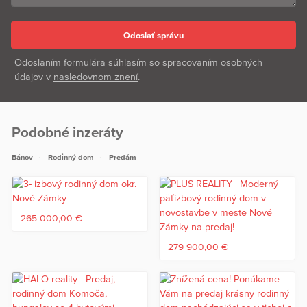
Odoslaním formulára súhlasím so spracovaním osobných
údajov v
nasledovnom znení
.
Podobné inzeráty
Bánov
Rodinný dom
Predám
265 000,00 €
279 900,00 €