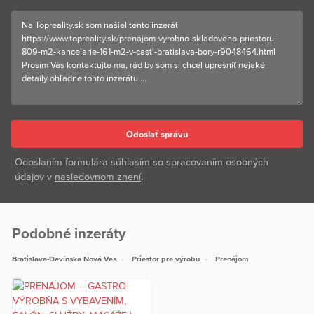
www.knba.sk
​© Text a fotografie sú autorským dielom a majetkom spoločnosti
KNB Real Estate Agency, s.r.o.
Odoslaním formulára súhlasím so spracovaním osobných
údajov v
nasledovnom znení
.
Podobné inzeráty
Bratislava-Devínska Nová Ves
Priestor pre výrobu
Prenájom