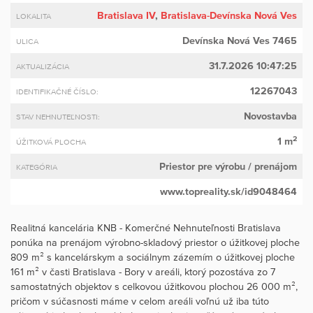
Bratislava IV
,
Bratislava-Devínska Nová Ves
LOKALITA
Devínska Nová Ves 7465
ULICA
31.7.2026 10:47:25
AKTUALIZÁCIA
12267043
IDENTIFIKAČNÉ ČÍSLO:
Novostavba
STAV NEHNUTEĽNOSTI:
2
1 m
ÚŽITKOVÁ PLOCHA
Priestor pre výrobu
/ prenájom
KATEGÓRIA
www.topreality.sk/id9048464
Realitná kancelária KNB - Komerčné Nehnuteľnosti Bratislava
ponúka na prenájom výrobno-skladový priestor o úžitkovej ploche
809 m² s kancelárskym a sociálnym zázemím o úžitkovej ploche
161 m² v časti Bratislava - Bory v areáli, ktorý pozostáva zo 7
samostatných objektov s celkovou úžitkovou plochou 26 000 m²,
pričom v súčasnosti máme v celom areáli voľnú už iba túto