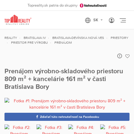
Topreality.sk patria do skupiny
Otvo
REALITY
BRATISLAVA IV
BRATISLAVA-DEVÍNSKA NOVÁ VES
PRIESTORY
PRIESTOR PRE VÝROBU
PRENÁJOM
Prenájom výrobno-skladového priestoru
809 m² + kancelárie 161 m² v časti
Bratislava Bory
Zdieľať túto nehnuteľnosť na Facebooku