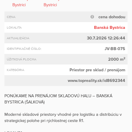
cena dohodou
CENA
Banská Bystrica
LOKALITA
30.7.2026 12:26:44
AKTUALIZÁCIA
JV-BB-075
IDENTIFIKAČNÉ ČÍSLO:
2
2000 m
ÚŽITKOVÁ PLOCHA
Priestor pre sklad
/ prenájom
KATEGÓRIA
www.topreality.sk/id8692344
PONÚKAME NA PRENÁJOM SKLADOVÚ HALU – BANSKÁ
BYSTRICA (ŠALKOVÁ)
Moderné skladové priestory vhodné pre logistiku a distribúciu v
strategickej polohe pri rýchlostnej ceste R1.