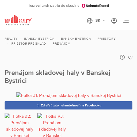
Topreality.sk patria do skupiny
Otvo
REALITY
BANSKÁ BYSTRICA
BANSKÁ BYSTRICA
PRIESTORY
PRIESTOR PRE SKLAD
PRENÁJOM
Prenájom skladovej haly v Banskej
Bystrici
Zdieľať túto nehnuteľnosť na Facebooku