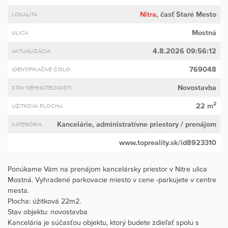
Nitra
, časť Staré Mesto
LOKALITA
Mostná
ULICA
4.8.2026 09:56:12
AKTUALIZÁCIA
769048
IDENTIFIKAČNÉ ČÍSLO:
Novostavba
STAV NEHNUTEĽNOSTI:
2
22 m
ÚŽITKOVÁ PLOCHA
Kancelárie, administratívne priestory
/ prenájom
KATEGÓRIA
www.topreality.sk/id8923310
Ponúkame Vám na prenájom kancelársky priestor v Nitre ulica
Mostná. Vyhradené parkovacie miesto v cene -parkujete v centre
mesta.
Plocha: úžitková 22m2.
Stav objektu: novostavba
Kancelária je súčasťou objektu, ktorý budete zdieľať spolu s