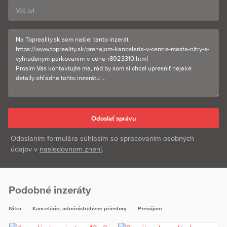
Odoslaním formulára súhlasím so spracovaním osobných
údajov v
nasledovnom znení
.
Podobné inzeráty
Nitra
Kancelárie, administratívne priestory
Prenájom