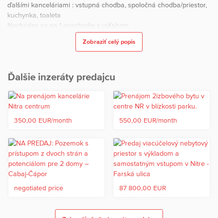
ďalšími kanceláriami : vstupná chodba, spoločná chodba/priestor,
kuchynka, toaleta
Nachádza sa na 1.poschodie s výťahom
Zobraziť celý popis
VÝHODY LOKALITY : CENTRUM
CENA : 350 €/mesiac vrátane parkovania
Ďalšie inzeráty predajcu
↓↓↓
BLIŽŠIE INFORMÁCIE A DOHODY VÁM RADI ZODPOVIEME NA
DOHODNUTEJ OBHLIADKE
BENEFITY PRE VÁS NA JEDNOM MIESTE S NAJLEPŠÍMI
PODMIENKAMI
350,00 EUR/month
550,00 EUR/month
INFORMÁCIE
↓↓↓
Realitný maklér : Margita Šinčoková
Tel.kontakt : 0948 434 787
Mail : sincokova@realprogres.sk
negotiated price
87 800,00 EUR
- Autorizácia zmlúv zabezpečená advokátskou kanceláriou
- Určenie všeobecnej hodnoty nehnuteľnosti