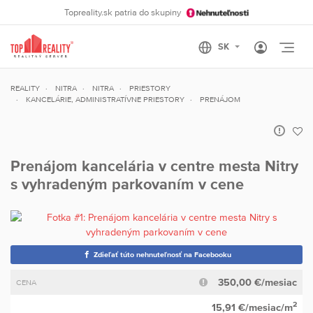
Topreality.sk patria do skupiny
Otvo
REALITY
NITRA
NITRA
PRIESTORY
KANCELÁRIE, ADMINISTRATÍVNE PRIESTORY
PRENÁJOM
Prenájom kancelária v centre mesta Nitry
s vyhradeným parkovaním v cene
Zdieľať túto nehnuteľnosť na Facebooku
350,00 €/mesiac
CENA
2
15,91 €/mesiac/m