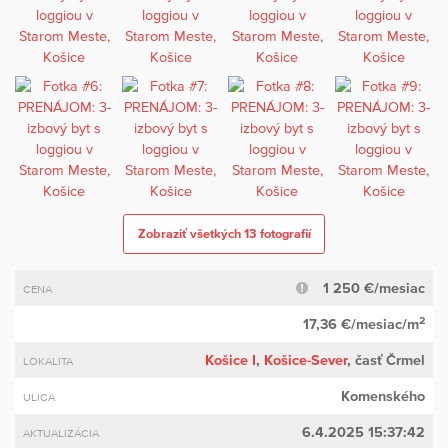
Zobraziť všetkých 13 fotografií
1 250 €/mesiac
CENA
2
17,36 €/mesiac/m
Košice I
,
Košice-Sever
, časť Črmel
LOKALITA
Komenského
ULICA
6.4.2025 15:37:42
AKTUALIZÁCIA