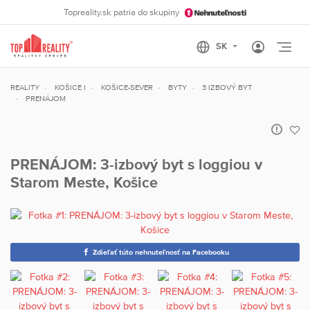
Topreality.sk patria do skupiny
Otvo
REALITY
KOŠICE I
KOŠICE-SEVER
BYTY
3 IZBOVÝ BYT
PRENÁJOM
PRENÁJOM: 3-izbový byt s loggiou v
Starom Meste, Košice
Zdieľať túto nehnuteľnosť na Facebooku