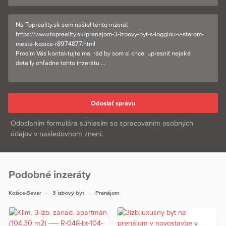
Odoslaním formulára súhlasím so spracovaním osobných
údajov v
nasledovnom znení
.
Podobné inzeráty
Košice-Sever
3 izbový byt
Prenájom