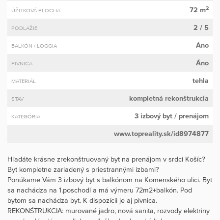
2
72 m
ÚŽITKOVÁ PLOCHA
2 / 5
PODLAŽIE
Áno
BALKÓN / LOGGIA
Áno
PIVNICA
tehla
MATERIÁL
kompletná rekonštrukcia
STAV
3 izbový byt
/ prenájom
KATEGÓRIA
www.topreality.sk/id8974877
Hľadáte krásne zrekonštruovaný byt na prenájom v srdci Košíc?
Byt kompletne zariadený s priestrannými izbami?
Ponúkame Vám 3 izbový byt s balkónom na Komenského ulici. Byt
sa nachádza na 1.poschodí a má výmeru 72m2+balkón. Pod
bytom sa nachádza byt. K dispozícii je aj pivnica.
REKONŚTRUKCIA: murované jadro, nová sanita, rozvody elektriny