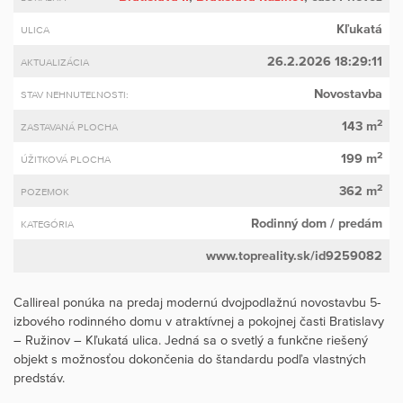
Kľukatá
ULICA
26.2.2026 18:29:11
AKTUALIZÁCIA
Novostavba
STAV NEHNUTEĽNOSTI:
2
143 m
ZASTAVANÁ PLOCHA
2
199 m
ÚŽITKOVÁ PLOCHA
2
362 m
POZEMOK
Rodinný dom
/ predám
KATEGÓRIA
www.topreality.sk/id9259082
Callireal ponúka na predaj modernú dvojpodlažnú novostavbu 5-
izbového rodinného domu v atraktívnej a pokojnej časti Bratislavy
– Ružinov – Kľukatá ulica. Jedná sa o svetlý a funkčne riešený
objekt s možnosťou dokončenia do štandardu podľa vlastných
predstáv.