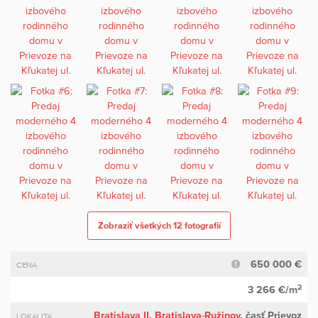
Zobraziť všetkých 12 fotografií
650 000 €
CENA
2
3 266 €/m
Bratislava II
,
Bratislava-Ružinov
, časť Prievoz
LOKALITA