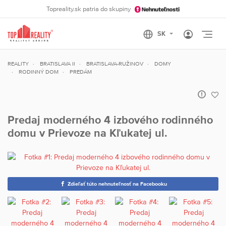
Topreality.sk patria do skupiny
Otvo
REALITY
BRATISLAVA II
BRATISLAVA-RUŽINOV
DOMY
RODINNÝ DOM
PREDÁM
Predaj moderného 4 izbového rodinného
domu v Prievoze na Kľukatej ul.
Zdieľať túto nehnuteľnosť na Facebooku