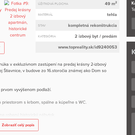
2
K
49 m
ÚŽITKOVÁ PLOCHA
Te
tehla
MATERIÁL
kompletná rekonštrukcia
STAV
2 izbový byt
/ predám
KATEGÓRIA
www.topreality.sk/id9240053
í
K
núka v exkluzívnom zastúpení na predaj krásny 2-izbový
ej Štiavnice, v budove zo 16.storočia známej ako Dom so
 prvom vyvýšenom podlaží.
 priestorom s krbom, spálne a kúpeľne s WC.
e robený historický nábytok.
ne vybavený (chladnička, varná doska, TV s internetom,
Zobraziť celý popis
iaľkové ovládanie).