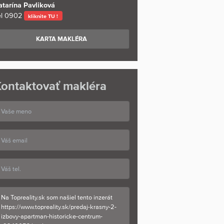
atarína Pavliková
l
0902
kliknite TU !
KARTA MAKLÉRA
ontaktovať makléra