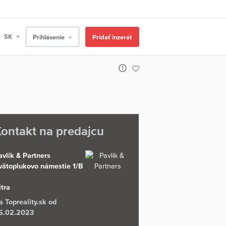
Prihlásenie
Pridať inzerát
ontakt na predajcu
avlik & Partners
vätoplukovo námestie 1/B
itra
a Topreality.sk od
5.02.2023