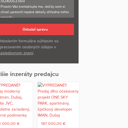
doslaním formulára súhlasím so
pracovaním osobných údajov v
asledovnom znení
.
šie inzeráty predajcu
0 000,00 €
187 000,00 €