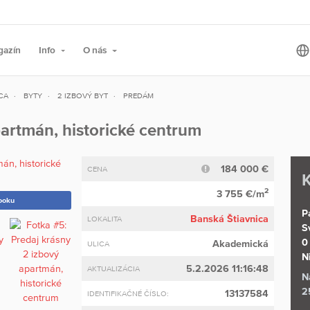
gazín
Info
O nás
CA
BYTY
2 IZBOVÝ BYT
PREDÁM
partmán, historické centrum
184 000 €
CENA
K
2
3 755 €/m
ooku
P
Banská Štiavnica
LOKALITA
S
0
Akademická
ULICA
N
5.2.2026 11:16:48
AKTUALIZÁCIA
N
2
13137584
IDENTIFIKAČNÉ ČÍSLO: