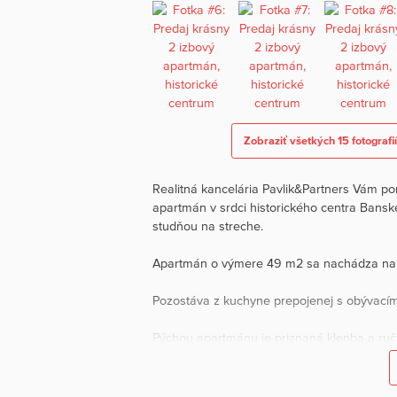
Zobraziť všetkých 15 fotografi
Realitná kancelária Pavlik&Partners Vám po
apartmán v srdci historického centra Bansk
studňou na streche.
Apartmán o výmere 49 m2 sa nachádza na
Pozostáva z kuchyne prepojenej s obývacím
Pýchou apartmánu je priznaná klenba a ručn
Apartmán je v cene plne zariadený a kvalit
elektrický krb, radiátory s termostatom na d