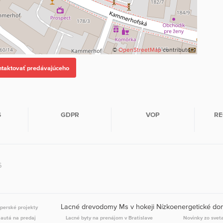
©
OpenStreetMap
contributors
S
GDPR
VOP
RE
6
Lacné drevodomy Ms v hokeji Nízkoenergetické d
perské projekty
 autá na predaj
Lacné byty na prenájom v Bratislave
Novinky zo svet