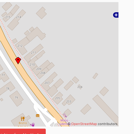
©
OpenStreetMap
contributors