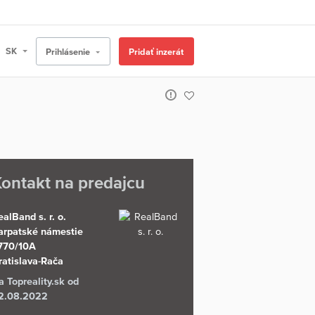
Prihlásenie
Pridať inzerát
ontakt na predajcu
ealBand s. r. o.
arpatské námestie
770/10A
ratislava-Rača
a Topreality.sk od
2.08.2022