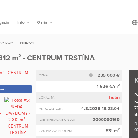
gazín
Info
O nás
NÝ DOM
PREDÁM
 312 m² - CENTRUM TRSTÍNA
235 000 €
CENA
K
2
1 526 €/m
ooku
R
Trstín
LOKALITA
K
7
4.8.2026 18:23:04
AKTUALIZÁCIA
B
2000000169
IDENTIFIKAČNÉ ČÍSLO:
N
0
2
531 m
ZASTAVANÁ PLOCHA