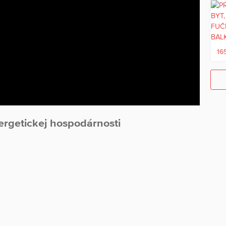
ske budovy, ktoré poskytujú bohatý úložný priestor.
a polievanie veľkej záhrady či bazén)
uje dostatok miesta pre detské ihrisko, ovocný sad alebo
16
ramatický výhľad na Malé Karpaty a Smolenický zámok.
avenosť (škola, škôlka, zdravotné stredisko, obchody).
pnosť, pričom blízkosť Smoleníc a prírody robí z tejto adresy
ergetickej hospodárnosti