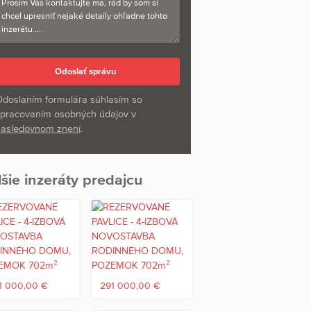
doslaním formulára súhlasím so
pracovaním osobných údajov v
asledovnom znení
.
šie inzeráty predajcu
1 000,00 €
291 000,00 €