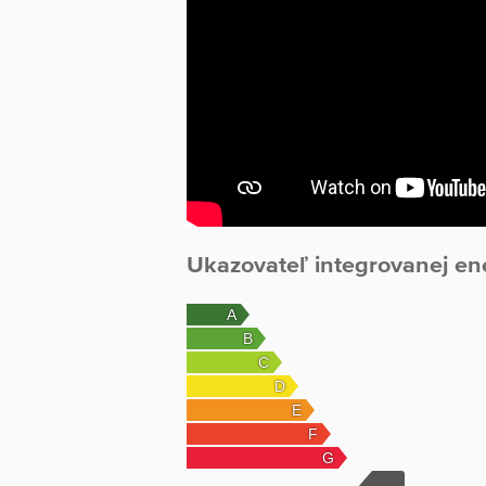
Na dvore sa nachádzajú 2 garáže a hospodár
Bonusom sú 3 studne na pozemku (ideálne n
Samotná záhrada s rozlohou 1 781 m² poskyt
relaxačnú zónu, odkiaľ si vychutnáte pano
Obec Trstín ponúka kompletnú občiansku vyb
Poloha v centre obce zaručuje výbornú dostu
prestížne miesto pre život.
Ukazovateľ integrovanej en