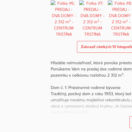
Zobraziť všetkých 13 fotografi
Hľadáte nehnuteľnosť, ktorá ponúka priesto
Ponúkame Vám na predaj dva rodinné dom
pozemku s celkovou rozlohou 2 312 m².
Dom č. 1: Priestranné rodinné bývanie
Tradičný, poctivý dom z roku 1953, ktorý 
umožňuje novému majiteľovi rekonštrukciu
okná a vymenenú strešnú krytinu. Je čiast
možnosťami využitia.
Dispozícia:
• Presklená veranda so vstupom do pivnice