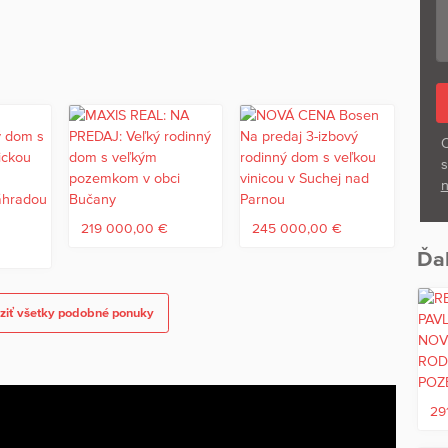
O
užívaný ako skladový priestor, no s obrovským potenciálom na
s
dom, ateliér či sídlo firmy.
n
219 000,00 €
245 000,00 €
€
Ďal
ziť všetky podobné ponuky
má pochôdznu povalu.
 230/400V.
29
šnej dobe raritou a prináša so sebou všetko potrebné: