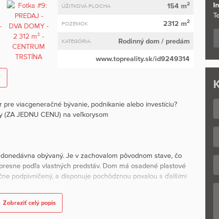
2
I
154 m
ÚŽITKOVÁ PLOCHA
Te
2
2312 m
POZEMOK
Rodinný dom
/ predám
KATEGÓRIA
www.topreality.sk/id9249314
í
K
r pre viacgeneračné bývanie, podnikanie alebo investíciu?
y (ZA JEDNU CENU) na veľkorysom
bol donedávna obývaný. Je v zachovalom pôvodnom stave, čo
 presne podľa vlastných predstáv. Dom má osadené plastové
očne podpivničený, a disponuje pochôdznou povalou s ďalšími
Zobraziť celý popis