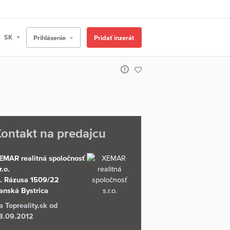
Prihlásenie
Pridať inzerát
ontakt na predajcu
EMAR realitná spoločnosť
r.o.
. Rázusa 1509/22
anská Bystrica
a Topreality.sk od
8.09.2012