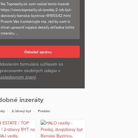
doslaním formulára súhlasím so
pracovaním osobných údajov v
asledovnom znení
.
dobné inzeráty
aly
2 izbový byt
Predám