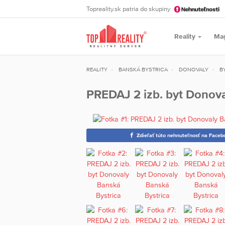
Topreality.sk patria do skupiny
Reality
Ma
REALITY
BANSKÁ BYSTRICA
DONOVALY
B
PREDAJ 2 izb. byt Donova
Zdieľať túto nehnuteľnosť na Faceb