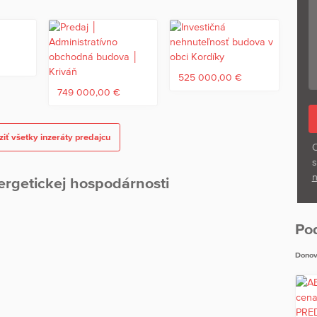
prenájom alebo ako komfortné celoročné bývanie. Výhodou je
rakciám Donovalov.
525 000,00 €
749 000,00 €
iť všetky inzeráty predajcu
O
s
n
ergetickej hospodárnosti
Po
Donov