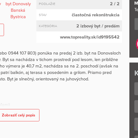
M
2 / 2
PODLAŽIE
Te
čiastočná rekonštrukcia
STAV
2 izbový byt
/ predám
KATEGÓRIA
www.topreality.sk/id9195542
bo 0944 107 803) ponúka na predaj 2 izb. byt na Donovaloch
 Byt sa nachádza v tichom prostredí pod lesom, len približne
ho výmera je 40,7 m2, nachádza sa na 2. poschodí (avšak na
K
 patrí balkón, aj terasa s posedením a grilom. Priamo pred
o. Byt je slnečný, orientovaný na juhovýchod.
eľami)
Zobraziť celý popis