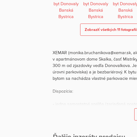
Zobraziť všetkých 11 fotografií
XEMAR (monika.bruchanikova@xemar.sk, ale
v apartmánovom dome Skalka, časť Mistríky.
300 m od zjazdovky vedľa Donovalkova. Je
úrovni parkoviska) a je bezbariérový. K bytu
bytom sa nachádza vlastné parkovacie miest
Dispozícia:
• jedna samostatné spálňa (zariadená post
• priestranná obývačka spojená s kuchyňou
• kúpeľňa s WC
Ďalšie inzeráty predajcu