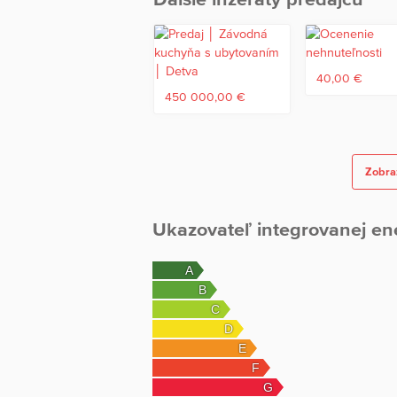
Byt je ideálny na rekreáciu, investíciu na 
pešia dostupnosť k obom zjazdovkám aj at
40,00 €
450 000,00 €
Zobraz
Ukazovateľ integrovanej en