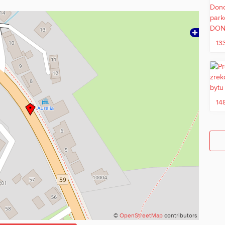
13
14
©
OpenStreetMap
contributors