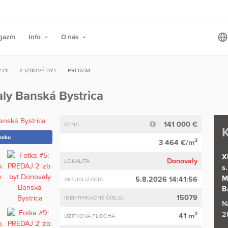
gazín
Info
O nás
YTY
2 IZBOVÝ BYT
PREDÁM
ly Banská Bystrica
141 000 €
CENA
K
ooku
2
3 464 €/m
X
Donovaly
LOKALITA
s.
M
5.8.2026 14:41:56
AKTUALIZÁCIA
B
15079
IDENTIFIKAČNÉ ČÍSLO:
N
2
2
41 m
ÚŽITKOVÁ PLOCHA