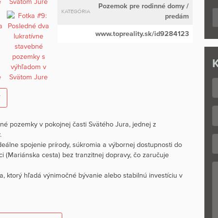
Pozemok pre rodinné domy
/
KATEGÓRIA
predám
www.topreality.sk/id9284123
K
í
 pozemky v pokojnej časti Svätého Jura, jednej z
.
deálne spojenie prírody, súkromia a výbornej dostupnosti do
i (Mariánska cesta) bez tranzitnej dopravy, čo zaručuje
, ktorý hľadá výnimočné bývanie alebo stabilnú investíciu v