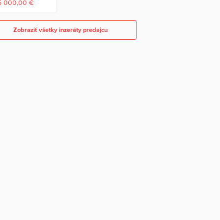
5 000,00 €
Zobraziť všetky inzeráty predajcu