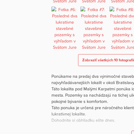
Zobraziť všetkých 10 fotografi
Ponúkame na predaj dva výnimočné stavebné
najvyhľadávanejších lokalít v okolí Bratislavy
Táto lokalita pod Malými Karpatmi ponúka i
mesta. Pozemky sa nachádzajú na tichej ulic
pokojné bývanie s komfortom.
Táto ponuka je určená pre náročného klienta
lukratívnej lokalite.
Dohodnite si obhliadku ešte dnes.
Základné informácie