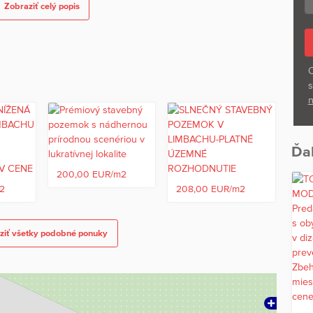
Zobraziť celý popis
O
s
ený z dvoch strán
n
Ďal
200,00 EUR/m2
2
208,00 EUR/m2
m²
ziť všetky podobné ponuky
od pôvodného terénu