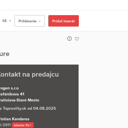
Prihlásenie
Pridať inzerát
ure
ontakt na predajcu
rogen s.r.o
tefánikova 41
ratislava-Staré Mesto
a Topreality.sk od 04.08.2025
ristian Kandaras
l
0911
kliknite TU !