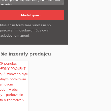
doslaním formulára súhlasím so
pracovaním osobných údajov v
asledovnom znení
.
šie inzeráty predajcu