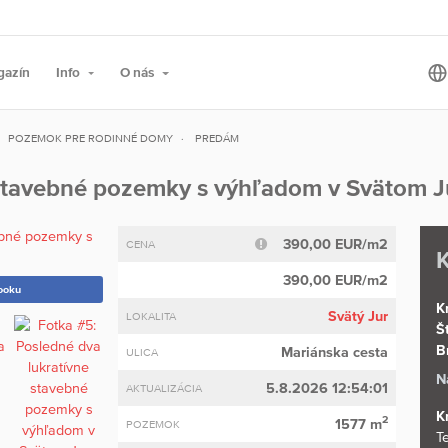
gazín
Info
O nás
POZEMOK PRE RODINNÉ DOMY
PREDÁM
 stavebné pozemky s výhľadom v Svätom J
390,00 EUR/m2
CENA
K
390,00 EUR/m2
ooku
K
Svätý Jur
LOKALITA
Š
B
Mariánska cesta
ULICA
N
5.8.2026 12:54:01
AKTUALIZÁCIA
K
2
1577 m
POZEMOK
Te