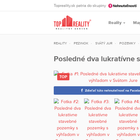
Topreality.sk patria do skupiny
Reality
Ma
REALITY
PEZINOK
SVÄTÝ JUR
POZEMKY
Posledné dva lukratívne
Zdieľať túto nehnuteľnosť na Faceb