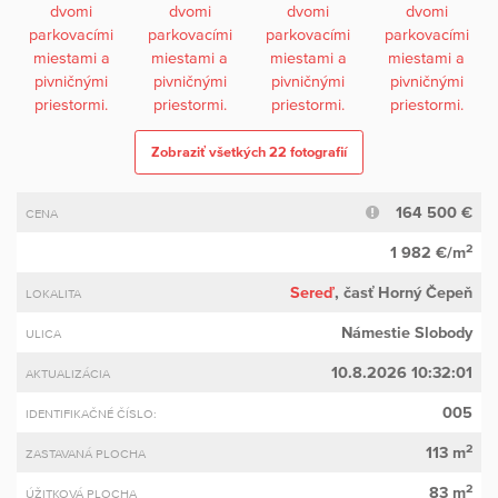
Zobraziť všetkých 22 fotografií
164 500 €
CENA
2
1 982 €/m
Sereď
, časť Horný Čepeň
LOKALITA
Námestie Slobody
ULICA
10.8.2026 10:32:01
AKTUALIZÁCIA
005
IDENTIFIKAČNÉ ČÍSLO:
2
113 m
ZASTAVANÁ PLOCHA
2
83 m
ÚŽITKOVÁ PLOCHA