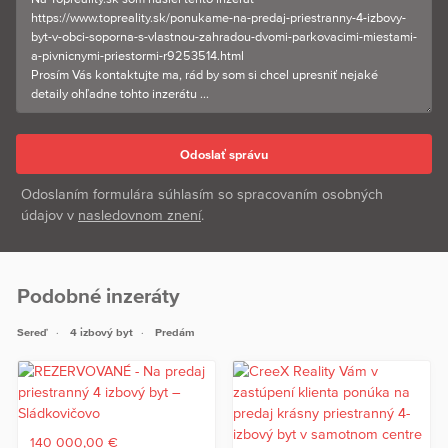
Odoslaním formulára súhlasím so spracovaním osobných
údajov v
nasledovnom znení
.
Podobné inzeráty
Sereď
4 izbový byt
Predám
140 000,00 €