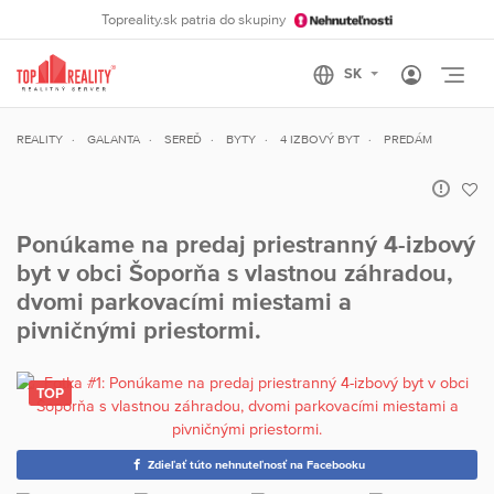
Topreality.sk patria do skupiny
Otvo
REALITY
GALANTA
SEREĎ
BYTY
4 IZBOVÝ BYT
PREDÁM
Ponúkame na predaj priestranný 4-izbový
byt v obci Šoporňa s vlastnou záhradou,
dvomi parkovacími miestami a
pivničnými priestormi.
Zdieľať túto nehnuteľnosť na Facebooku