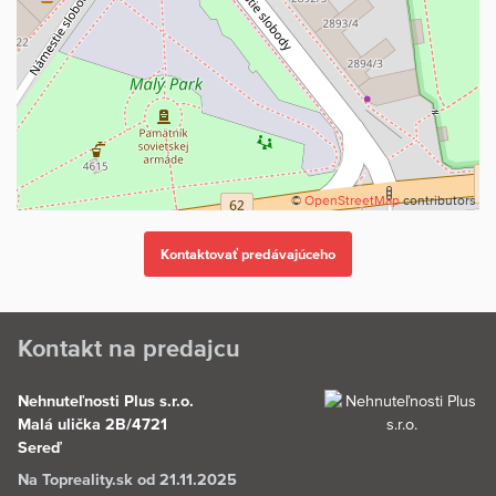
štandardu/nadštandard.
V prípade záujmu o bližšie informácie alebo osobnú obhliadku
nás môžete kedykoľvek kontaktovať. Radi vám poskytneme
kompletné podklady a zabezpečíme individuálny termín stretnutia.
K dispozícii je aj bezplatná hypotekárna konzultácia s naším
odborným partnerom. Aktuálne máte možnosť vybrať si z dvoch
dostupných bytov.
©
OpenStreetMap
contributors
Kontakt na predajcu
Nehnuteľnosti Plus s.r.o.
Malá ulička 2B/4721
Sereď
Na Topreality.sk od 21.11.2025