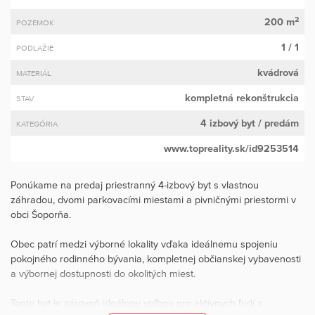
2
200 m
POZEMOK
1 / 1
PODLAŽIE
kvádrová
MATERIÁL
kompletná rekonštrukcia
STAV
4 izbový byt
/ predám
KATEGÓRIA
www.topreality.sk/id9253514
Ponúkame na predaj priestranný 4-izbový byt s vlastnou
záhradou, dvomi parkovacími miestami a pivničnými priestormi v
obci Šoporňa.
Obec patrí medzi výborné lokality vďaka ideálnemu spojeniu
pokojného rodinného bývania, kompletnej občianskej vybavenosti
a výbornej dostupnosti do okolitých miest.
Tento byt je zároveň ideálnou voľbou pre aktívnych ľudí a