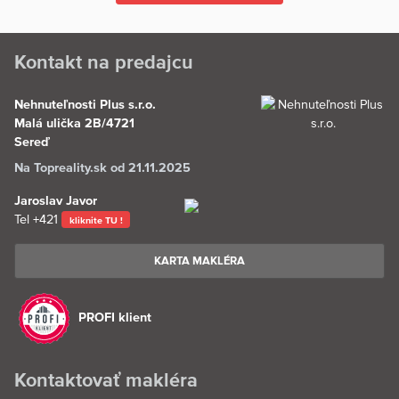
odborným partnerom. Aktuálne máte možnosť vybrať si z dvoch
dostupných domov.
Kontakt na predajcu
Nehnuteľnosti Plus s.r.o.
Malá ulička 2B/4721
Sereď
Na Topreality.sk od 21.11.2025
Jaroslav Javor
Tel
+421
kliknite TU !
KARTA MAKLÉRA
PROFI klient
Kontaktovať makléra