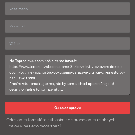
Odoslaním formulára súhlasím so spracovaním osobných
údajov v
nasledovnom znení
.