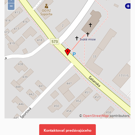
−
kuchyňa spojená s obývacou izbou
výstup na terasu
spálňa
detská izba / pracovňa
kúpeľňa
špajza
Možnosť dokúpenia garáže a pivničných priestorov ponúka ďalší
komfort – či už na bezpečné parkovanie, skladovanie bicyklov,
športového vybavenia alebo sezónnych vecí.
V prípade záujmu o bližšie informácie alebo osobnú obhliadku
©
OpenStreetMap
contributors
nás môžete kedykoľvek kontaktovať. Radi vám poskytneme
kompletné podklady a zabezpečíme individuálny termín stretnutia.
K dispozícii je aj bezplatná hypotekárna konzultácia s naším