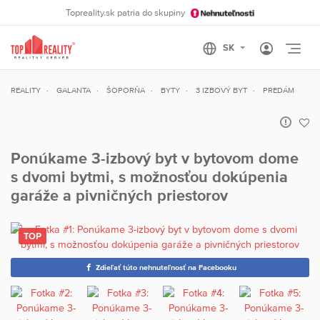
Topreality.sk patria do skupiny
Otvo
REALITY
GALANTA
ŠOPORŇA
BYTY
3 IZBOVÝ BYT
PREDÁM
Ponúkame 3-izbový byt v bytovom dome
s dvomi bytmi, s možnosťou dokúpenia
garáže a pivničných priestorov
Zdieľať túto nehnuteľnosť na Facebooku