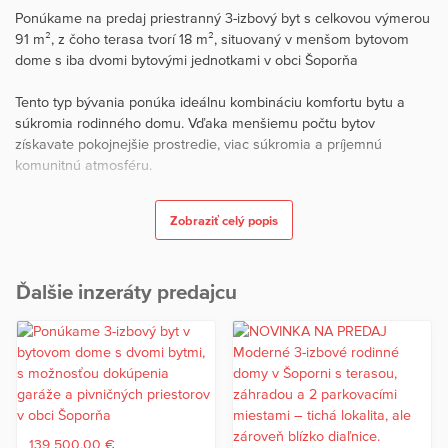
Ponúkame na predaj priestranný 3-izbový byt s celkovou výmerou
91 m², z čoho terasa tvorí 18 m², situovaný v menšom bytovom
dome s iba dvomi bytovými jednotkami v obci Šoporňa
Tento typ bývania ponúka ideálnu kombináciu komfortu bytu a
súkromia rodinného domu. Vďaka menšiemu počtu bytov
získavate pokojnejšie prostredie, viac súkromia a príjemnú
komunitnú atmosféru.
K bytu prislúcha parkovacie miesto a je tu možnosť dokúpenia
Zobraziť celý popis
garáže a pivničných priestorov, čo výrazne zvyšuje komfort
bývania aj úložnú kapacitu.
Ďalšie inzeráty predajcu
Lokalita, ktorá má všetko.
Šoporňa patrí medzi vyhľadávané lokality vďaka spojeniu
pokojného bývania, kompletnej občianskej vybavenosti a výbornej
dostupnosti.
Priamo v obci nájdete materskú školu a základnú školu, zdravotné
stredisko a lekáreň, poštu, potraviny a predajne rozličného tovaru,
139 500,00 €