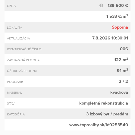
139 500 €
CENA
2
1 533 €/m
Šoporňa
LOKALITA
7.8.2026 10:30:01
AKTUALIZÁCIA
006
IDENTIFIKAČNÉ ČÍSLO:
2
122 m
ZASTAVANÁ PLOCHA
2
91 m
ÚŽITKOVÁ PLOCHA
2 / 2
PODLAŽIE
kvádrová
MATERIÁL
kompletná rekonštrukcia
STAV
3 izbový byt
/ predám
KATEGÓRIA
www.topreality.sk/id9253540