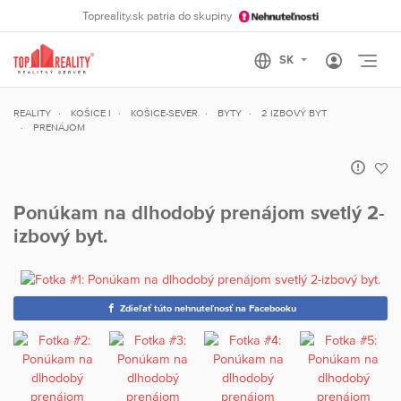
Topreality.sk patria do skupiny
Otvo
REALITY
KOŠICE I
KOŠICE-SEVER
BYTY
2 IZBOVÝ BYT
PRENÁJOM
Ponúkam na dlhodobý prenájom svetlý 2-
izbový byt.
Zdieľať túto nehnuteľnosť na Facebooku