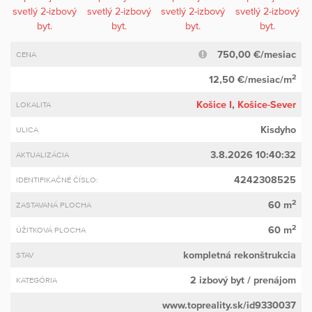
750,00 €/mesiac
CENA
2
12,50 €/mesiac/m
Košice I
,
Košice-Sever
LOKALITA
Kisdyho
ULICA
3.8.2026 10:40:32
AKTUALIZÁCIA
4242308525
IDENTIFIKAČNÉ ČÍSLO:
2
60 m
ZASTAVANÁ PLOCHA
2
60 m
ÚŽITKOVÁ PLOCHA
kompletná rekonštrukcia
STAV
2 izbový byt
/ prenájom
KATEGÓRIA
www.topreality.sk/id9330037