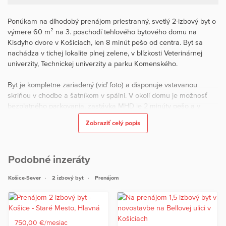
Ponúkam na dlhodobý prenájom priestranný, svetlý 2-izbový byt o
výmere 60 m² na 3. poschodí tehlového bytového domu na
Kisdyho dvore v Košiciach, len 8 minút pešo od centra. Byt sa
nachádza v tichej lokalite plnej zelene, v blízkosti Veterinárnej
univerzity, Technickej univerzity a parku Komenského.
Byt je kompletne zariadený (viď foto) a disponuje vstavanou
skriňou v chodbe a šatníkom v spálni. V okolí domu je možnosť
bezplatného parkovania, zastávka MHD je 2 minúty pešo a v
pešej dostupnosti je kompletná občianska vybavenosť.
Zobraziť celý popis
V cene nájmu sú zahrnuté zálohové platby za všetky energie aj
internet. V byte nie je povolené fajčenie ani domáce zvieratá. Byt
Podobné inzeráty
je voľný ihneď.
Košice-Sever
2 izbový byt
Prenájom
750,00 €/mesiac