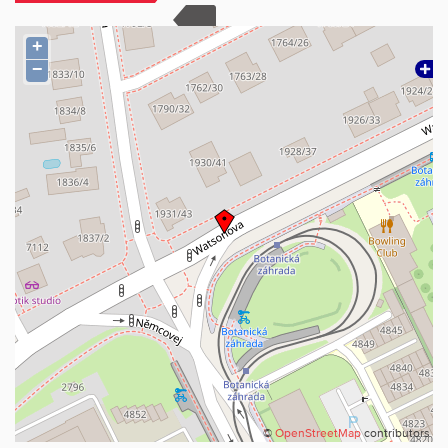
+
−
©
OpenStreetMap
contributors