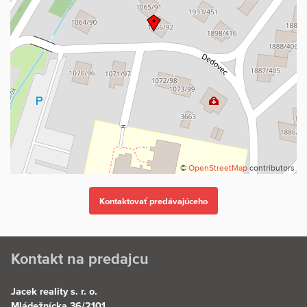
©
OpenStreetMap
contributors
Kontakt na predajcu
Jacek reality s. r. o.
Mládežnícka 36/2101