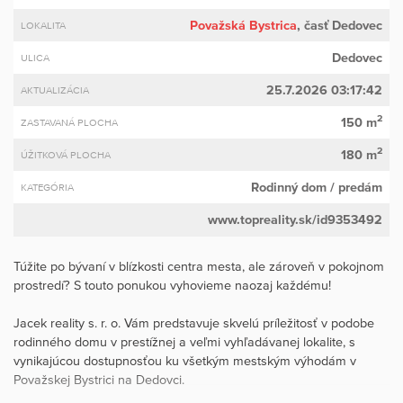
Považská Bystrica
, časť Dedovec
LOKALITA
Dedovec
ULICA
25.7.2026 03:17:42
AKTUALIZÁCIA
2
150 m
ZASTAVANÁ PLOCHA
2
180 m
ÚŽITKOVÁ PLOCHA
Rodinný dom
/ predám
KATEGÓRIA
www.topreality.sk/id9353492
Túžite po bývaní v blízkosti centra mesta, ale zároveň v pokojnom
prostredí? S touto ponukou vyhovieme naozaj každému!
Jacek reality s. r. o. Vám predstavuje skvelú príležitosť v podobe
rodinného domu v prestížnej a veľmi vyhľadávanej lokalite, s
vynikajúcou dostupnosťou ku všetkým mestským výhodám v
Považskej Bystrici na Dedovci.