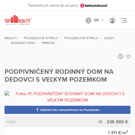
Topreality.sk patria do skupiny
Otvo
REALITY
POVAŽSKÁ BYSTRICA
POVAŽSKÁ BYSTRICA
DOMY
RODINNÝ DOM
PREDÁM
PODPIVNIČENÝ RODINNÝ DOM NA
DEDOVCI S VEĽKÝM POZEMKOM
Zdieľať túto nehnuteľnosť na Facebooku
236 000 €
CENA
2
1 311 €/m