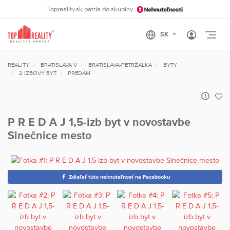
Topreality.sk patria do skupiny
Otvo
REALITY
BRATISLAVA V
BRATISLAVA-PETRŽALKA
BYTY
2 IZBOVÝ BYT
PREDÁM
P R E D A J 1,5-izb byt v novostavbe
Slnečnice mesto
Zdieľať túto nehnuteľnosť na Facebooku