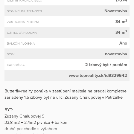
17674
IDENTIFIKAČNÉ ČÍSLO:
Novostavba
STAV NEHNUTEĽNOSTI:
2
34 m
ZASTAVANÁ PLOCHA
2
34 m
ÚŽITKOVÁ PLOCHA
Áno
BALKÓN / LOGGIA
novostavba
STAV
2 izbový byt
/ predám
KATEGÓRIA
www.topreality.sk/id9329542
Butterfly-reality ponúka v zastúpení majitela na predaj kompletne
zariadený 1,5 izbový byt na ulici Zuzany Chalupovej v Petržálke
BYT:
Zuzany Chalupovej 9
33,8 m2 + 2,4m2 pivnica + balkón
druhé poschodie s výťahom