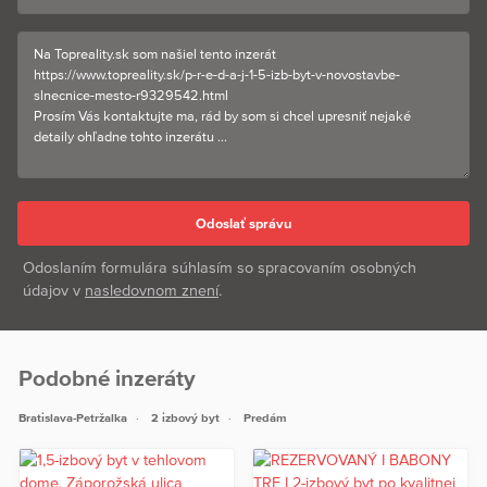
Odoslaním formulára súhlasím so spracovaním osobných
údajov v
nasledovnom znení
.
Podobné inzeráty
Bratislava-Petržalka
2 izbový byt
Predám