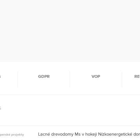
S
GDPR
VOP
RE
6
Lacné drevodomy Ms v hokeji Nízkoenergetické d
perské projekty