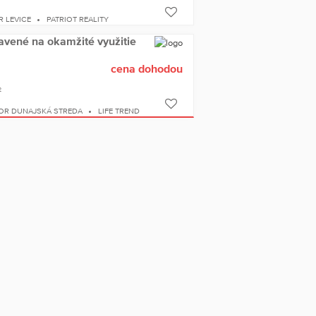
 LEVICE
PATRIOT REALITY
ravené na okamžité využitie
cena dohodou
2
OR DUNAJSKÁ STREDA
LIFE TREND