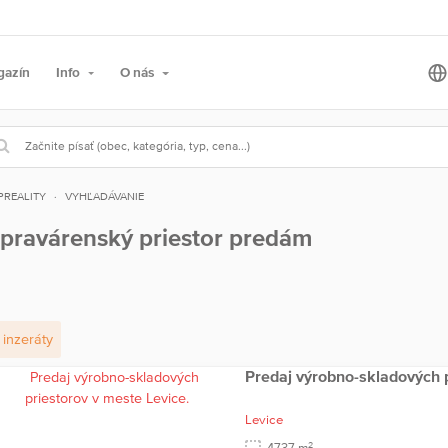
gazín
Info
O nás
PREALITY
VYHĽADÁVANIE
pravárenský priestor predám
inzeráty
Predaj výrobno-skladových p
Levice
2
4737 m