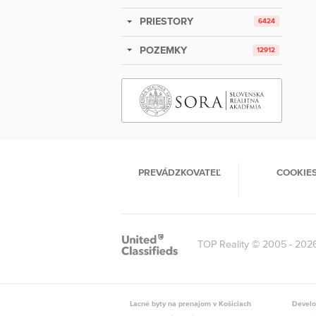
PRIESTORY
6424
POZEMKY
12912
PREVÁDZKOVATEĽ
COOKIE
TOP Reality © 2005 - 202
Lacné byty na prenajom v Košiciach
Develo