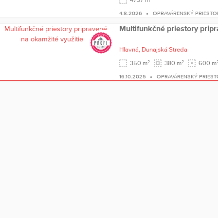
4.8.2026
OPRAVÁRENSKÝ PRIESTOR
Multifunkčné priestory prip
Hlavná,
Dunajská Streda
2
2
350 m
380 m
600 m
16.10.2025
OPRAVÁRENSKÝ PRIEST