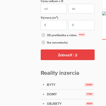
Cena
celkom
v €
2
Výmera (m
)
3D prehliadka a video
NOVÉ
Iba novostavby
Zobraziť :
2
Reality inzercia
BYTY
20481
DOMY
17761
OBJEKTY
4839