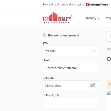
Topreality.sk patria do skupiny
Reality
Ma
Iba súkromná inzercia
Typ
TO
O
Druh
Opravárenský priestor
Lokalita
2
Fulltext (ID)