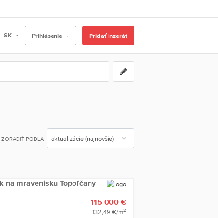
Prihlásenie
Pridať inzerát
ZORADIŤ PODĽA
k na mravenisku Topoľčany
115 000 €
2
132,49 €/m