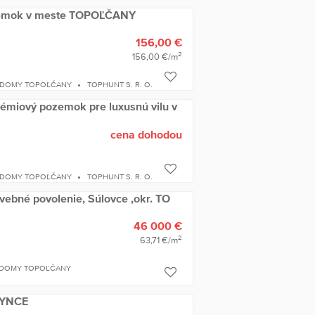
zemok v meste TOPOĽČANY
156,00 €
2
156,00 €/m
 DOMY TOPOĽČANY
TOPHUNT S. R. O.
miový pozemok pre luxusnú vilu v
cena dohodou
 DOMY TOPOĽČANY
TOPHUNT S. R. O.
ebné povolenie, Súlovce ,okr. TO
46 000 €
2
63,71 €/m
 DOMY TOPOĽČANY
HYNCE