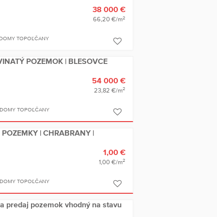
38 000 €
2
66,20 €/m
 DOMY TOPOĽČANY
OVINATÝ POZEMOK | BLESOVCE
54 000 €
2
23,82 €/m
 DOMY TOPOĽČANY
É POZEMKY | CHRABRANY |
1,00 €
2
1,00 €/m
 DOMY TOPOĽČANY
 predaj pozemok vhodný na stavu