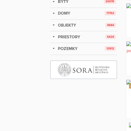
BYTY
20479
DOMY
17762
OBJEKTY
4844
PRIESTORY
6424
POZEMKY
12912