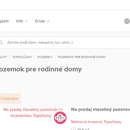
gazín
Info
O nás
LITY
TOPOĽČANY
POZEMKY
POZEMOK PRE RODINNÉ DOMY
ozemok pre rodinné domy
1
inzerátov
Na predaj stavebný pozemo
Malinová, brezová,
Topoľčany
2
868 m