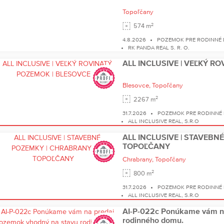
Topoľčany
2
574 m
4.8.2026
POZEMOK PRE RODINNÉ
RK PANDA REAL S. R. O.
ALL INCLUSIVE | VEĽKÝ R
Blesovce,
Topoľčany
2
2267 m
31.7.2026
POZEMOK PRE RODINNÉ
ALL INCLUSIVE REAL, S.R.O
ALL INCLUSIVE | STAVEBN
TOPOĽČANY
Chrabrany,
Topoľčany
2
800 m
31.7.2026
POZEMOK PRE RODINNÉ
ALL INCLUSIVE REAL, S.R.O
AI-P-022c Ponúkame vám na
rodinného domu.