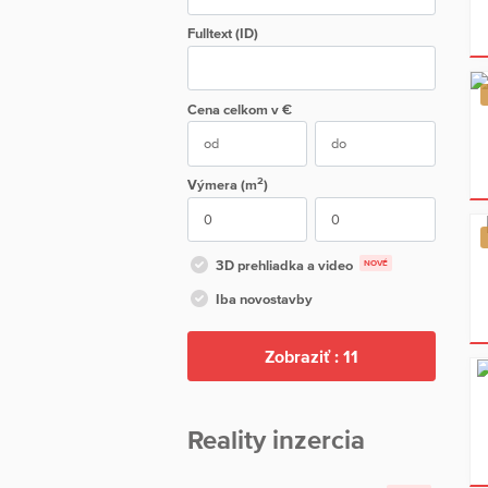
Fulltext (ID)
Cena
celkom
v €
2
Výmera (m
)
3D prehliadka a video
NOVÉ
Iba novostavby
Zobraziť :
11
Reality inzercia