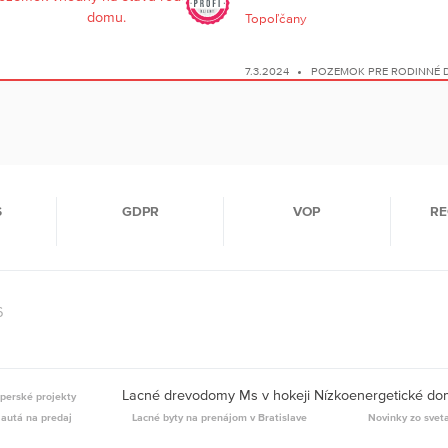
Topoľčany
7.3.2024
POZEMOK PRE RODINNÉ
S
GDPR
VOP
RE
6
Lacné drevodomy Ms v hokeji Nízkoenergetické d
perské projekty
 autá na predaj
Lacné byty na prenájom v Bratislave
Novinky zo svet