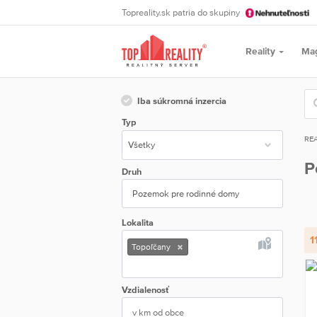
Topreality.sk patria do skupiny
Reality
Ma
Iba súkromná inzercia
Typ
REA
P
Druh
Pozemok pre rodinné domy
Lokalita
1
Topoľčany
Vzdialenosť