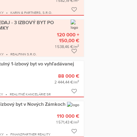
1 582,19 €/m
KY
KARIN & PARTNERS, S.R.O.
DAJ - 3 IZBOVÝ BYT PO
MKY
120 000 +
150,00 €
2
1 538,46 €/m
KY
REALFINN S.R.O.
lný 1-izbový byt vo vyhľadávanej
88 000 €
2
2 444,44 €/m
KY
REALITNÉ KANCELÁRIE SR
izbový byt v Nových Zámkoch
110 000 €
2
1 571,43 €/m
KY
FINANZPARTNER REALITY