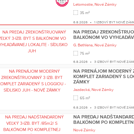
Letomostie,
Nové Zámky
2
35 m
6.8.2026
1 IZBOVÝ BYT NOVÉ ZÁM
NA PREDAJ ZREKONŠTRUOV
BALKÓNOM VO VYHĽADÁVAN
G. Bethlena,
Nové Zámky
2
75 m
6.8.2026
3 IZBOVÝ BYT NOVÉ ZÁM
NA PRENÁJOM MODERNÝ Z
KOMPLET ZARIADENÝ S LOG
ZÁMKY
Jazdecká,
Nové Zámky
2
65 m
6.8.2026
3 IZBOVÝ BYT NOVÉ ZÁM
NA PREDAJ NADŠTANDARDNÝ
BALKÓNOM PO KOMPLETNE
Nové Zámky