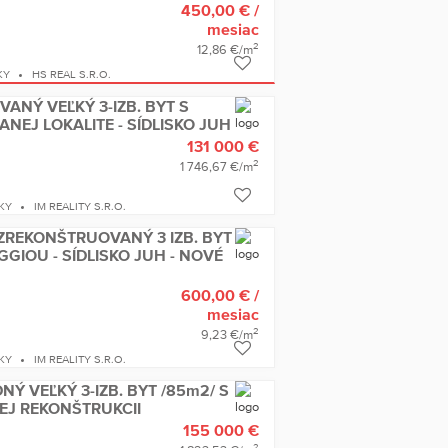
450,00 €
/
mesiac
2
12,86 €/m
KY
HS REAL S.R.O.
ANÝ VEĽKÝ 3-IZB. BYT S
EJ LOKALITE - SÍDLISKO JUH
131 000 €
2
1 746,67 €/m
KY
IM REALITY S.R.O.
REKONŠTRUOVANÝ 3 IZB. BYT
GIOU - SÍDLISKO JUH - NOVÉ
600,00 €
/
mesiac
2
9,23 €/m
KY
IM REALITY S.R.O.
 VEĽKÝ 3-IZB. BYT /85m2/ S
J REKONŠTRUKCII
155 000 €
2