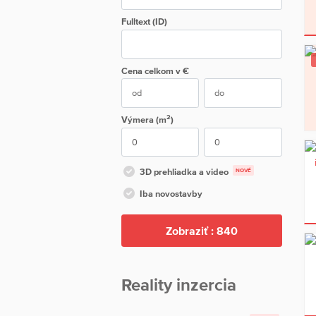
Fulltext (ID)
Cena
celkom
v €
2
Výmera (m
)
3D prehliadka a video
NOVÉ
Iba novostavby
Zobraziť :
840
Reality inzercia