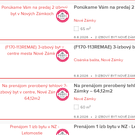
Ponúkame Vám na predaj 2 
Nové Zámky
2
65 m
6.8.2026
2 IZBOVÝ BYT NOVÉ ZÁ
(F170-113REMAE) 3-izbový b
Cisárska bašta,
Nové Zámky
6.8.2026
3 IZBOVÝ BYT NOVÉ ZÁM
Na prenájom prerobený tehlo
Zámky – 64,12m2
Nové Zámky
2
60 m
6.8.2026
2 IZBOVÝ BYT NOVÉ ZÁ
Prenájom 1 izb bytu v NZ - 