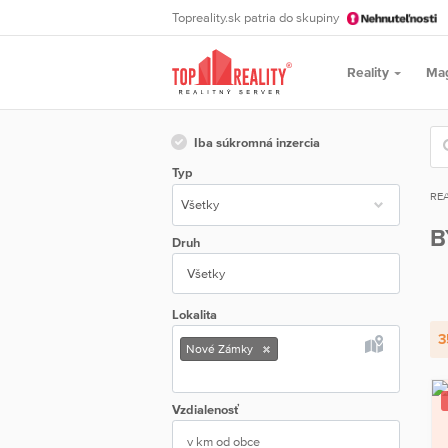
Topreality.sk patria do skupiny
Reality
Ma
Iba súkromná inzercia
Typ
REA
B
Druh
Všetky
Lokalita
3
Nové Zámky
Vzdialenosť