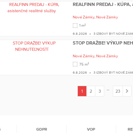
REALFINN PREDAJ - KÚPA, as
Nové Zámky,
Nové Zámky
2
1 m
6.8.2026
3 IZBOVÝ BYT NOVÉ ZÁM
STOP DRAŽBE! VÝKUP NE
Nové Zámky,
Nové Zámky
2
75 m
6.8.2026
3 IZBOVÝ BYT NOVÉ ZÁM
...
1
2
3
23
(current)
S
GDPR
VOP
RE