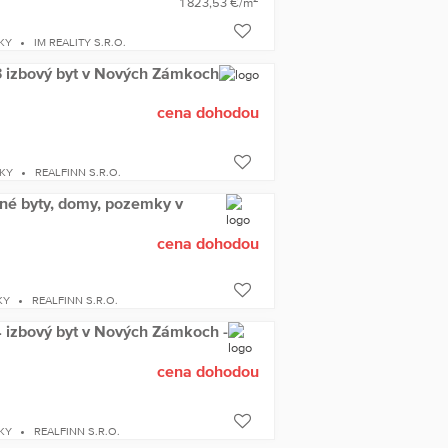
1 823,53 €/m
KY
IM REALITY S.R.O.
 izbový byt v Nových Zámkoch
cena dohodou
MKY
REALFINN S.R.O.
né byty, domy, pozemky v
cena dohodou
KY
REALFINN S.R.O.
 4 izbový byt v Nových Zámkoch -
cena dohodou
KY
REALFINN S.R.O.