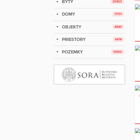
BYTY
20453
DOMY
17731
OBJEKTY
4840
PRIESTORY
6418
POZEMKY
12902