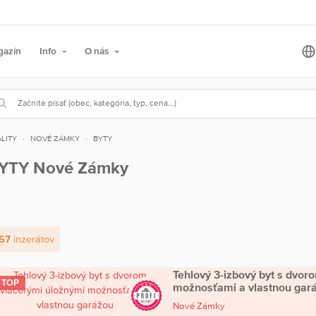
gazín
Info
O nás
LITY
NOVÉ ZÁMKY
BYTY
YTY Nové Zámky
57
inzerátov
Tehlový 3-izbový byt s dvor
TOP
možnosťami a vlastnou gar
Nové Zámky