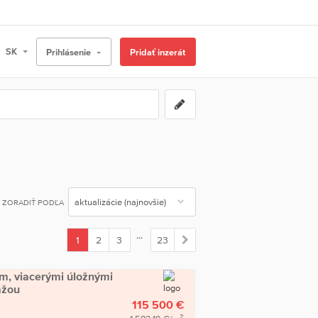
Prihlásenie
Pridať inzerát
ZORADIŤ PODĽA
...
1
2
3
23
(current)
om, viacerými úložnými
ážou
115 500 €
2