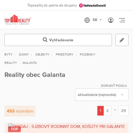
Topreality.sk patria do skupiny
Otvo
Vyhľadávanie
BYTY
DOMY
OBJEKTY
PRIESTORY
POZEMKY
REALITY
GALANTA
Reality obec Galanta
ZORADIŤ PODĽA
...
1
2
29
455
inzerátov
(current)
TOP