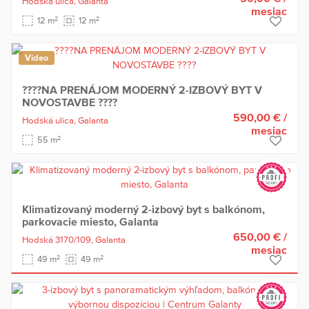
Hodská ulica,
Galanta
mesiac
2
2
12 m
12 m
Video
????NA PRENÁJOM MODERNÝ 2-IZBOVÝ BYT V
NOVOSTAVBE ????
590,00 €
/
Hodská ulica,
Galanta
mesiac
2
55 m
Klimatizovaný moderný 2-izbový byt s balkónom,
parkovacie miesto, Galanta
650,00 €
/
Hodská 3170/109,
Galanta
mesiac
2
2
49 m
49 m