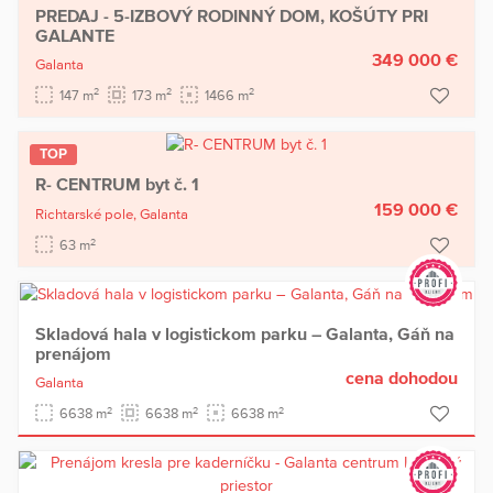
PREDAJ - 5-IZBOVÝ RODINNÝ DOM, KOŠÚTY PRI
GALANTE
349 000 €
Galanta
2
2
2
147 m
173 m
1466 m
TOP
R- CENTRUM byt č. 1
159 000 €
Richtarské pole,
Galanta
2
63 m
Skladová hala v logistickom parku – Galanta, Gáň na
prenájom
cena dohodou
Galanta
2
2
2
6638 m
6638 m
6638 m