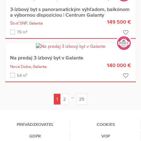
3-izbový byt s panoramatickým výhľadom, balkónom
a výbornou dispozíciou | Centrum Galanty
149 500 €
Štvrť SNP,
Galanta
2
79 m
Na predaj 3 izbový byt v Galante
140 000 €
Nová Doba,
Galanta
2
54 m
...
1
2
29
(current)
PREVÁDZKOVATEĽ
COOKIES
GDPR
VOP