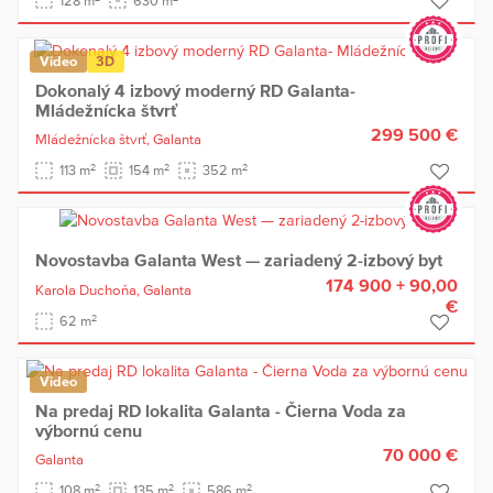
128 m
630 m
Video
3D
Dokonalý 4 izbový moderný RD Galanta-
Mládežnícka štvrť
299 500 €
Mládežnícka štvrť,
Galanta
2
2
2
113 m
154 m
352 m
Novostavba Galanta West — zariadený 2-izbový byt
174 900 + 90,00
Karola Duchoňa,
Galanta
€
2
62 m
Video
Na predaj RD lokalita Galanta - Čierna Voda za
výbornú cenu
70 000 €
Galanta
2
2
2
108 m
135 m
586 m