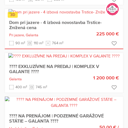
3D
Dom pri jazere - 4 izbová novostavba Trstice-
Znížená cena
225 000 €
Pri jazere,
Galanta
2
2
2
90 m
110 m
764 m
???? EXKLUZÍVNE NA PREDAJ | KOMPLEX V
GALANTE ????
1 200 000 €
Galanta
2
2
400 m
745 m
???? NA PRENÁJOM | PODZEMNÉ GARÁŽOVÉ
STÁTIE – GALANTA ????
50,00 €
/