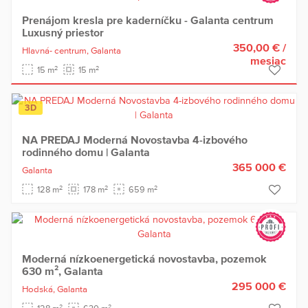
Prenájom kresla pre kaderníčku - Galanta centrum
Luxusný priestor
350,00 €
/
Hlavná- centrum,
Galanta
mesiac
2
2
15 m
15 m
3D
NA PREDAJ Moderná Novostavba 4-izbového
rodinného domu | Galanta
365 000 €
Galanta
2
2
2
128 m
178 m
659 m
Moderná nízkoenergetická novostavba, pozemok
630 m², Galanta
295 000 €
Hodská,
Galanta
2
2