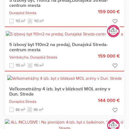
5 izbový byt, 110m2 na predaj,Dunajská Streda-
centrum mesta
159 000 €
Dunajská Streda
2
2
110 m
110 m
5 izbový byt 110m2 na predaj, Dunajská Streda-
centrum mesta
159 000 €
Vámbéryho,
Dunajská Streda
2
2
110 m
110 m
Veľkometrážny 4 izb. byt v blízkosti MOL arény v
Dun. Strede
144 000 €
Dunajská Streda
2
2
86 m
86 m