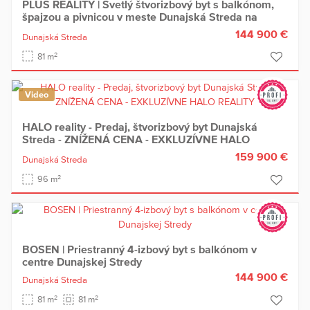
PLUS REALITY | Svetlý štvorizbový byt s balkónom,
špajzou a pivnicou v meste Dunajská Streda na
predaj !
144 900 €
Dunajská Streda
2
81 m
Video
HALO reality - Predaj, štvorizbový byt Dunajská
Streda - ZNÍŽENÁ CENA - EXKLUZÍVNE HALO
REALITY
159 900 €
Dunajská Streda
2
96 m
BOSEN | Priestranný 4-izbový byt s balkónom v
centre Dunajskej Stredy
144 900 €
Dunajská Streda
2
2
81 m
81 m