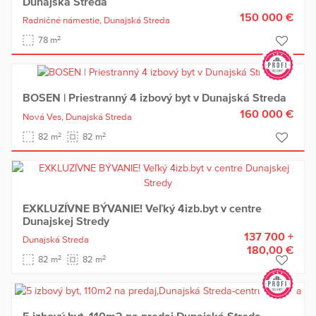
Dunajská Streda
150 000 €
Radničné námestie,
Dunajská Streda
2
78 m
BOSEN | Priestranný 4 izbový byt v Dunajská Streda
160 000 €
Nová Ves,
Dunajská Streda
2
2
82 m
82 m
EXKLUZÍVNE BÝVANIE! Veľký 4izb.byt v centre
Dunajskej Stredy
137 700 +
Dunajská Streda
180,00 €
2
2
82 m
82 m