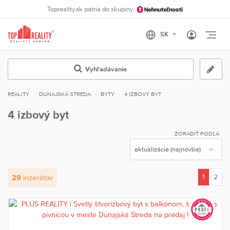
Topreality.sk patria do skupiny
Otvo
Vyhľadávanie
REALITY
DUNAJSKÁ STREDA
BYTY
4 IZBOVÝ BYT
4 izbový byt
ZORADIŤ PODĽA
1
2
29
inzerátov
(current)