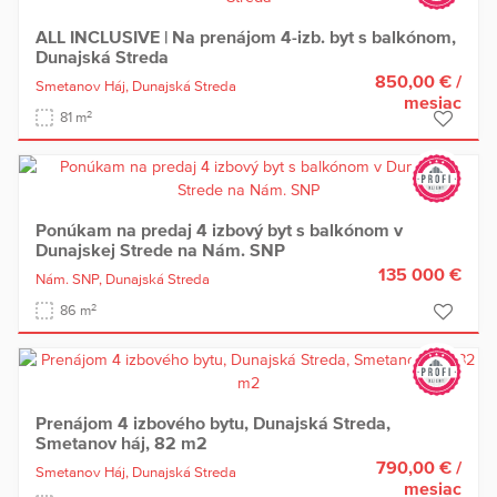
ALL INCLUSIVE | Na prenájom 4-izb. byt s balkónom,
Dunajská Streda
850,00 €
/
Smetanov Háj,
Dunajská Streda
mesiac
2
81 m
Ponúkam na predaj 4 izbový byt s balkónom v
Dunajskej Strede na Nám. SNP
135 000 €
Nám. SNP,
Dunajská Streda
2
86 m
Prenájom 4 izbového bytu, Dunajská Streda,
Smetanov háj, 82 m2
790,00 €
/
Smetanov Háj,
Dunajská Streda
mesiac