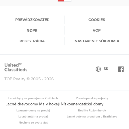
(current)
PREVÁDZKOVATEĽ
COOKIES
GDPR
VOP
REGISTRÁCIA
NASTAVENIE SÚKROMIA
TOP Reality © 2005 - 2026
Lacné byty na prenajom v Košiciach
Developerské projekty
Lacné drevodomy Ms v hokeji Nízkoenergetické domy
Luxusné domy na predaj
Reality Ružomberok
Lacné autá na predaj
Lacné byty na prenájom v Bratislave
Novinky zo sveta áut