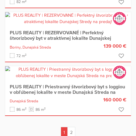
2
82 m
PLUS REALITY | REZERVOVANÉ | Perfektný
štvorizbový byt v atraktívnej lokalite Dunajskej
Stredy na predaj!
139 000 €
Boriny,
Dunajská Streda
2
72 m
PLUS REALITY | Priestranný štvorizbový byt s loggiou
v obľúbenej lokalite v meste Dunajská Streda na
predaj !
160 000 €
Dunajská Streda
2
2
86 m
86 m
1
2