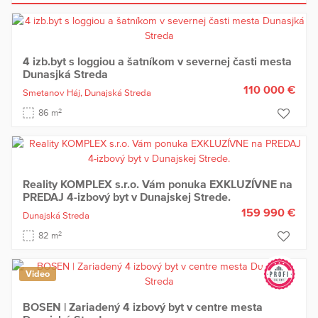
4 izb.byt s loggiou a šatníkom v severnej časti mesta
Dunasjká Streda
110 000 €
Smetanov Háj,
Dunajská Streda
2
86 m
Reality KOMPLEX s.r.o. Vám ponuka EXKLUZÍVNE na
PREDAJ 4-izbový byt v Dunajskej Strede.
159 990 €
Dunajská Streda
2
82 m
Video
BOSEN | Zariadený 4 izbový byt v centre mesta