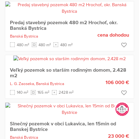
Predaj stavebný pozemok 480 m2 Hrochoť, okr.
Banská Bystrica
cena dohodou
Banská Bystrica
2
2
2
480 m
480 m
480 m
Veľký pozemok so starším rodinným domom, 2.428
m2
106 000 €
L. G. Zaoseka,
Banská Bystrica
2
2
2
140 m
165 m
2428 m
Slnečný pozemok v obci Lukavica, len 15min od
Banskej Bystrice
23 000 €
Banská Bystrica