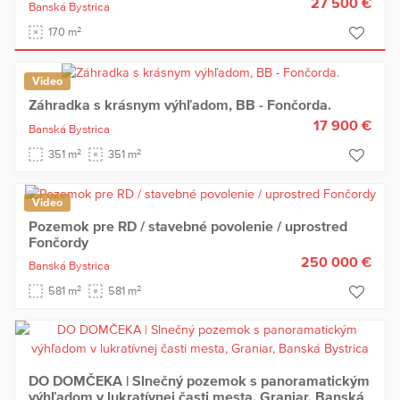
27 500 €
Banská Bystrica
2
170 m
Video
Záhradka s krásnym výhľadom, BB - Fončorda.
17 900 €
Banská Bystrica
2
2
351 m
351 m
Video
Pozemok pre RD / stavebné povolenie / uprostred
Fončordy
250 000 €
Banská Bystrica
2
2
581 m
581 m
DO DOMČEKA | Slnečný pozemok s panoramatickým
výhľadom v lukratívnej časti mesta, Graniar, Banská