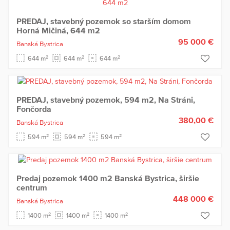
PREDAJ, stavebný pozemok so starším domom
Horná Mičiná, 644 m2
95 000 €
Banská Bystrica
2
2
2
644 m
644 m
644 m
PREDAJ, stavebný pozemok, 594 m2, Na Stráni,
Fončorda
380,00 €
Banská Bystrica
2
2
2
594 m
594 m
594 m
Predaj pozemok 1400 m2 Banská Bystrica, širšie
centrum
448 000 €
Banská Bystrica
2
2
2
1400 m
1400 m
1400 m