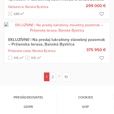
Bystrica
299 000 €
Gerberová,
Banská Bystrica
2
688 m
EKLUZÍVNE | Na predaj lukratívny stavebný pozemok
– Pršianska terasa, Banská Bystrica
375 950 €
Pršianska cesta,
Banská Bystrica
2
2
915 m
915 m
...
1
2
10
(current)
PREVÁDZKOVATEĽ
COOKIES
GDPR
VOP