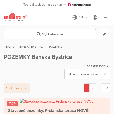
Topreality.sk patria do skupiny
Otvo
Vyhľadávanie
REALITY
BANSKÁ BYSTRICA
POZEMKY
POZEMKY Banská Bystrica
ZORADIŤ PODĽA
...
1
2
10
153
inzerátov
(current)
TOP
Stavebné pozemky, Pršianska terasa NOVÉ!