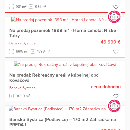
2
2
981 m
981 m
Na predaj pozemok 1898 m² - Horná Lehota, Nízke
Tatry
49 999 €
Banská Bystrica
2
2
1898 m
1898 m
Na predaj: Rekreačný areál v kúpeľnej obci
Kováčová
cena dohodou
Banská Bystrica
2
9659 m
Banská Bystrica (Podlavice) – 170 m2 Záhradka na
PREDAJ