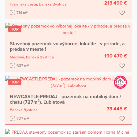
213 490 €
Pršianska cesta,
Banská Bystrica
2
714 m
TOP
Stavebný pozemok vo výbornej lokalite - v prírode, a
predsa v meste !
190 470 €
Medená,
Banská Bystrica
2
637 m
TOP
NEWCASTLE⏐PREDAJ - pozemok na mobilný dom /
chatu (727m²), Ľubietová
33 445 €
Banská Bystrica
2
727 m