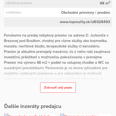
2
48 m
ÚŽITKOVÁ PLOCHA
Obchodné priestory
/ predám
KATEGÓRIA
www.topreality.sk/id9328493
Ponúkame na predaj nebytový priestor na adrese D. Jurkoviča v
Brezovej pod Bradlom, vhodný pre rôzne služby ako kozmetika,
masáže, nechtové štúdio, terapeutické služby či kanceláriu.
Priestor je aktuálne prenajatý masérovi, čo z neho robí zaujímavú
investičnú príležitosť s možnosťou pokračovania v prenájme.
Priestor má výmeru 48 m2 + podiel na vstupnej chodbe a WC so
susednými prevádzkami. Parkovanie je vo dvore vyhradené pre
majiteľov nybtových priestorov a pre zákazníkov je možnosť
parkovania na mestkých parkovacích plochách. Dispozícia: 2
samostatné miestnosti čakáreň sociálne zázemie Technické
Zobraziť celý popis
informácie: plastové okná zateplený objekt elektrické vykurovanie
(akumulačné vykurovacie telesá) vlastné vykurovanie Výhody:
vhodné na podnikanie aj ako investícia aktuálne obsadené
Ďalšie inzeráty predajcu
nájomcom možnosť okamžitého využívania bez nutnosti veľkých
investícií kompletné vybavenie salónu v cene Pre viac informácií