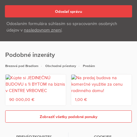
Odoslaním formulára súhlasím so spracovaním osobných
údajov v
nasledovnom znení
.
Podobné inzeráty
Brezová pod Bradlom
Obchodné priestory
Predám
90 000,00 €
1,00 €
Zobraziť všetky podobné ponuky
PREVÁDZKOVATEĽ
COOKIES