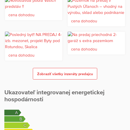
alebo dohodnutie obhliadky nás neváhajte kontaktovať.
m.sladek@hestiareal.sk, 0908-128-046
cena dohodou
cena dohodou
cena dohodou
cena dohodou
Zobraziť všetky inzeráty predajcu
Ukazovateľ integrovanej energetickej
hospodárnosti