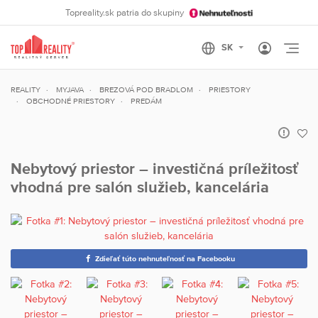
Topreality.sk patria do skupiny
Otvo
REALITY
MYJAVA
BREZOVÁ POD BRADLOM
PRIESTORY
OBCHODNÉ PRIESTORY
PREDÁM
Nebytový priestor – investičná príležitosť
vhodná pre salón služieb, kancelária
Zdieľať túto nehnuteľnosť na Facebooku