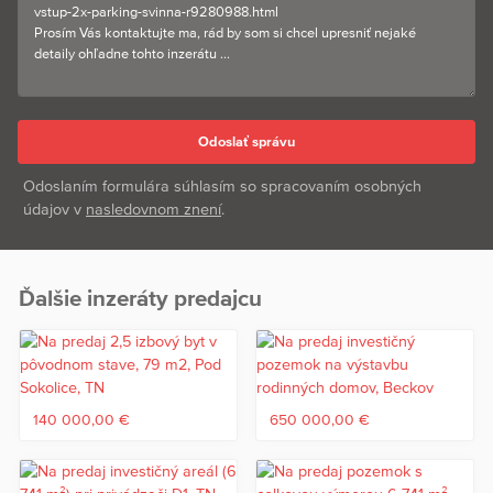
Odoslaním formulára súhlasím so spracovaním osobných
údajov v
nasledovnom znení
.
Ďalšie inzeráty predajcu
140 000,00 €
650 000,00 €