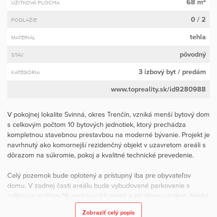
68 m
ÚŽITKOVÁ PLOCHA
0 / 2
PODLAŽIE
tehla
MATERIÁL
pôvodný
STAV
3 izbový byt
/ predám
KATEGÓRIA
www.topreality.sk/id9280988
V pokojnej lokalite Svinná, okres Trenčín, vzniká menší bytový dom
s celkovým počtom 10 bytových jednotiek, ktorý prechádza
kompletnou stavebnou prestavbou na moderné bývanie. Projekt je
navrhnutý ako komornejší rezidenčný objekt v uzavretom areáli s
dôrazom na súkromie, pokoj a kvalitné technické prevedenie.
Celý pozemok bude oplotený a prístupný iba pre obyvateľov
domu. V zadnej časti areálu bude vybudované parkovanie s
celkovým počtom 16 parkovacích miest a pri dome vznikne detské
ihrisko. Rekonštrukcia objektu zahŕňa nové rozvody, nové
Zobraziť celý popis
vnútorné konštrukcie, zateplenie, nové okná, strechu aj spoločné