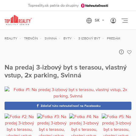
Topreality.sk patria do skupiny
Otvo
REALITY
TRENČÍN
SVINNÁ
BYTY
3 IZBOVÝ BYT
PREDÁM
Na predaj 3-izbový byt s terasou, vlastný
vstup, 2x parking, Svinná
Zdieľať túto nehnuteľnosť na Facebooku