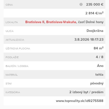
235 000 €
CENA
2
2 814 €/m
Bratislava II
,
Bratislava-Vrakuňa
, časť Dolné hony
LOKALITA
Dvojkrížna
ULICA
3.8.2026 18:17:23
AKTUALIZÁCIA
2
84 m
ÚŽITKOVÁ PLOCHA
4 / 8
PODLAŽIE
Áno
BALKÓN / LOGGIA
tehla
MATERIÁL
pôvodný
STAV
2 izbový byt
/ predám
KATEGÓRIA
www.topreality.sk/id9275588