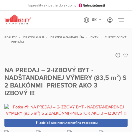
Topreality.sk patria do skupiny
Otvo
REALITY
BRATISLAVA II
BRATISLAVA-VRAKUŇA
BYTY
2 IZBOVÝ BYT
PREDÁM
NA PREDAJ – 2-IZBOVÝ BYT -
NADŠTANDARDNEJ VÝMERY (83,5 m²) S
2 BALKÓNMI -PRIESTOR AKO 3 –
IZBOVÝ !!!
Zdieľať túto nehnuteľnosť na Facebooku