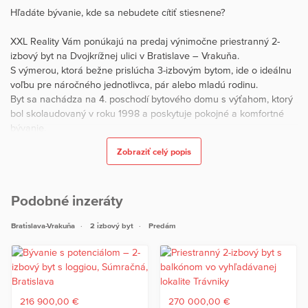
Hľadáte bývanie, kde sa nebudete cítiť stiesnene?
XXL Reality Vám ponúkajú na predaj výnimočne priestranný 2-
izbový byt na Dvojkrížnej ulici v Bratislave – Vrakuňa.
S výmerou, ktorá bežne prislúcha 3-izbovým bytom, ide o ideálnu
voľbu pre náročného jednotlivca, pár alebo mladú rodinu.
Byt sa nachádza na 4. poschodí bytového domu s výťahom, ktorý
bol skolaudovaný v roku 1998 a poskytuje pokojné a komfortné
bývanie.
Zobraziť celý popis
ZÁKLADNÉ INFORMÁCIE
• Úžitková plocha bytu: 83,5 m² (vrátane pivnice)
• Balkón: 2 balkóny s výmerou cca 7,4 m²
Podobné inzeráty
• Poschodie: 3/8 s výťahom
• Orientácia: SV
Bratislava-Vrakuňa
2 izbový byt
Predám
• Stav: udržiavaný v zachovalom a technicky dobrom stave, ihneď
voľný
HLAVNÉ BENEFITY
• Nadštandardná výmera – priestor ako vo veľkom 3-izbovom
byte
216 900,00 €
270 000,00 €