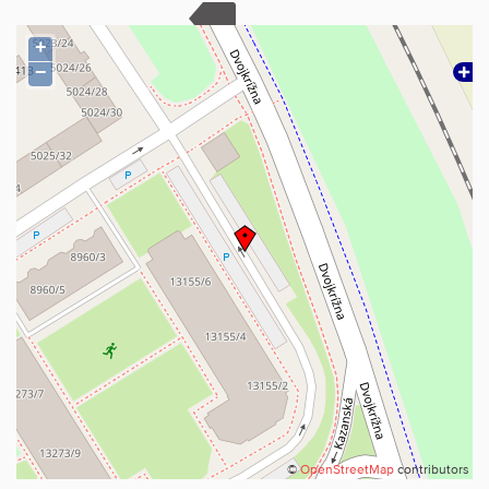
20 min)
• možnosť parkovania pred domom
+
−
TECHNICKÉ INFO
• Mesačné náklady: cca 210 €
• (správca, energie, internet)
SLUŽBY A FINANCOVANIE
V cene je zahrnuté:
• kompletný právny servis
• úhrada správnych poplatkov (štandardný návrh na vklad)
• profesionálne poradenstvo pri prevode nehnuteľnosti
• služby finančného poradcu za účelom financovania cez
hypotekárny úver
Byt je kúpou voľný.
Viac informácií Vám radi poskytneme na telefónnych číslach 0908
676 888 alebo e-mailom na: office@xxlreality.sk
©
OpenStreetMap
contributors