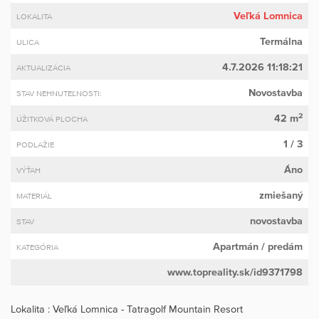
Veľká Lomnica
LOKALITA
Termálna
ULICA
4.7.2026 11:18:21
AKTUALIZÁCIA
Novostavba
STAV NEHNUTEĽNOSTI:
2
42 m
ÚŽITKOVÁ PLOCHA
1 / 3
PODLAŽIE
Áno
VÝŤAH
zmiešaný
MATERIÁL
novostavba
STAV
Apartmán
/ predám
KATEGÓRIA
www.topreality.sk/id9371798
Lokalita : Veľká Lomnica - Tatragolf Mountain Resort