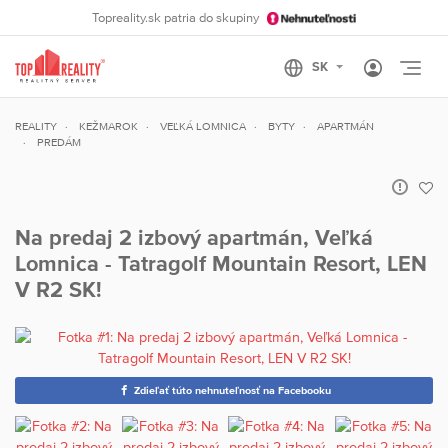
Topreality.sk patria do skupiny
Otvo
REALITY
KEŽMAROK
VEĽKÁ LOMNICA
BYTY
APARTMÁN
PREDÁM
Na predaj 2 izbový apartmán, Veľká
Lomnica - Tatragolf Mountain Resort, LEN
V R2 SK!
Zdieľať túto nehnuteľnosť na Facebooku