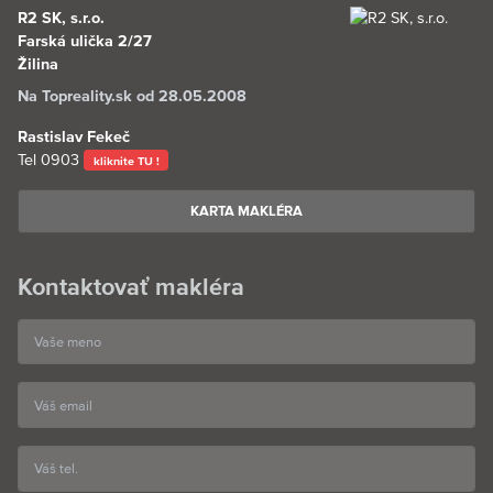
R2 SK, s.r.o.
Farská ulička 2/27
Žilina
Na Topreality.sk od 28.05.2008
Rastislav Fekeč
Tel
0903
kliknite TU !
KARTA MAKLÉRA
Kontaktovať makléra