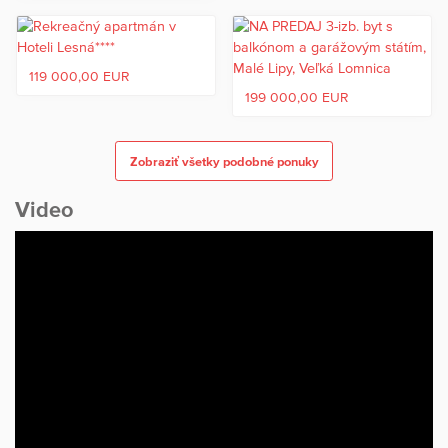
vďaka veľkému množstvu cyklistických trás. Nízke prevádzkové
náklady cca 135,-€/mesiac.
V prípade záujmu o financovanie nehnuteľnosti prostredníctvom
119 000,00 EUR
úveru vám tento vieme zabezpečiť vo výške 80% z ceny.
199 000,00 EUR
Cena : 140.000,-€
Zobraziť všetky podobné ponuky
Kontakt : 0903950350
Video