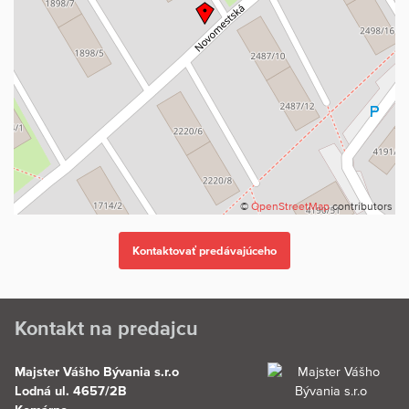
pohodlný každodenný život.
Byt je ideálnou voľbou pre mladú rodinu, pár alebo každého, kto
hľadá príjemné bývanie bez nutnosti ďalších investícií.
©
OpenStreetMap
contributors
Kontakt na predajcu
Majster Vášho Bývania s.r.o
Lodná ul. 4657/2B