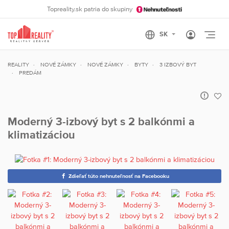
Topreality.sk patria do skupiny
Otvo
REALITY
NOVÉ ZÁMKY
NOVÉ ZÁMKY
BYTY
3 IZBOVÝ BYT
PREDÁM
Moderný 3-izbový byt s 2 balkónmi a
klimatizáciou
Zdieľať túto nehnuteľnosť na Facebooku