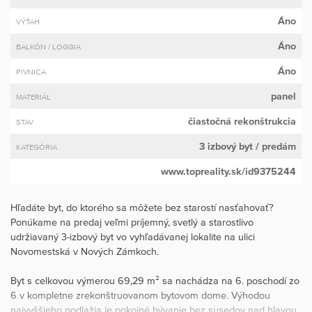
Áno
VÝŤAH
Áno
BALKÓN / LOGGIA
Áno
PIVNICA
panel
MATERIÁL
čiastočná rekonštrukcia
STAV
3 izbový byt
/ predám
KATEGÓRIA
www.topreality.sk/id9375244
Hľadáte byt, do ktorého sa môžete bez starostí nasťahovať?
Ponúkame na predaj veľmi príjemný, svetlý a starostlivo
udržiavaný 3-izbový byt vo vyhľadávanej lokalite na ulici
Novomestská v Nových Zámkoch.
Byt s celkovou výmerou 69,29 m² sa nachádza na 6. poschodí zo
6 v kompletne zrekonštruovanom bytovom dome. Výhodou
najvyššieho podlažia je pokojné bývanie bez susedov nad hlavou